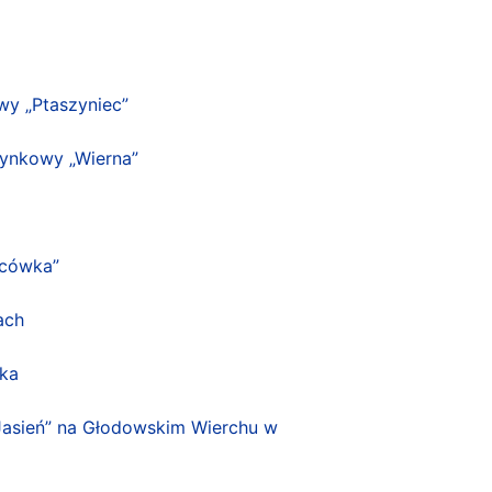
wy „Ptaszyniec”
zynkowy „Wierna”
icówka”
ach
ska
Jasień” na Głodowskim Wierchu w