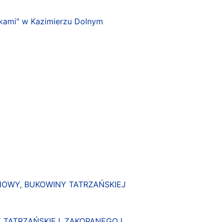
kami" w Kazimierzu Dolnym
OWY, BUKOWINY TATRZAŃSKIEJ
TATRZAŃSKIEJ, ZAKOPANEGO I