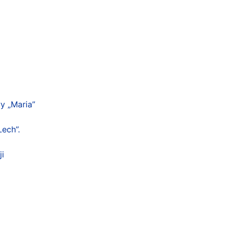
y „Maria”
ech”.
i