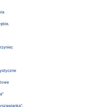
pia
ębie.
rzyniec
ystyczne
eżowe
a”
rszawianka”.