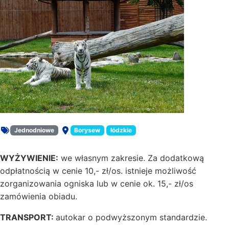
Jednodniowe
Borysew
łódzkie
Rodzaj oferty:
Miejsce:
WYŻYWIENIE:
we własnym zakresie. Za dodatkową
odpłatnością w cenie 10,- zł/os. istnieje możliwość
zorganizowania ogniska lub w cenie ok. 15,- zł/os
zamówienia obiadu.
TRANSPORT:
autokar o podwyższonym standardzie.