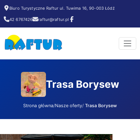
Biuro Turystyczne Raftur ul. Tuwima 16, 90-003 Łódź
42 6767426
raftur@raftur.pl
Trasa Borysew
Strona główna
Nasze oferty
Trasa Borysew
Trasa Borysew