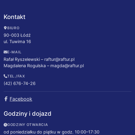
Kontakt
BIURO
90-003 Łódź
ul. Tuwima 16
E-MAIL
Rafał Ryszelewski –
raftur@raftur.pl
Magdalena Rogulska –
magda@raftur.pl
TEL./FAX
(42) 676-74-26
Facebook
Godziny i dojazd
GODZINY OTWARCIA
od poniedziałku do piątku w godz. 10:00–17:30