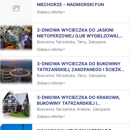
NIECHORZE – NADMORSKI FUN
Zobacz ofertę
3-DNIOWA WYCIECZKA DO JASKINI
NIETOPERZOWEJ (LUB WYGIEŁZOWA),
BUKOWINY TATRZAŃSKIEJ I
Bukowina Tatrzańska, Tatry, Zakopane
ZAKOPANEGO
Zobacz ofertę
3-DNIOWA WYCIECZKA DO BUKOWINY
TATRZAŃSKIEJ, ZAKOPANEGO I ŚCIEŻKĄ
WŚRÓD KORON DRZEW
Bukowina Tatrzańska, Tatry, Zakopane
Zobacz ofertę
3-DNIOWA WYCIECZKA DO KRAKOWA,
BUKOWINY TATRZAŃSKIEJ I
ZAKOPANEGO
Bukowina Tatrzańska, Kraków, Zakopane
Zobacz ofertę