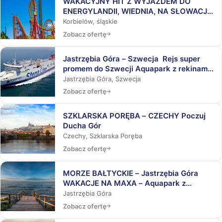
WAKACYJNY HIT Z WYJAZDEM DO
ENERGYLANDII, WIEDNIA, NA SŁOWACJĘ,
DO AQUAPARKÓW
Korbielów, śląskie
Zobacz ofertę
Jastrzębia Góra – Szwecja Rejs super
promem do Szwecji Aquapark z rekinami,
Laser Tag, Misja Specjalna
Jastrzębia Góra, Szwecja
Zobacz ofertę
SZKLARSKA PORĘBA – CZECHY Poczuj
Ducha Gór
Czechy, Szklarska Poręba
Zobacz ofertę
MORZE BAŁTYCKIE – Jastrzębia Góra
WAKACJE NA MAXA – Aquapark z
rekinami, Laser Tag, Misja Specjalna
Jastrzębia Góra
Zobacz ofertę