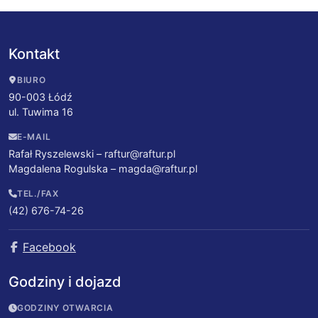
Kontakt
BIURO
90-003 Łódź
ul. Tuwima 16
E-MAIL
Rafał Ryszelewski –
raftur@raftur.pl
Magdalena Rogulska –
magda@raftur.pl
TEL./FAX
(42) 676-74-26
Facebook
Godziny i dojazd
GODZINY OTWARCIA