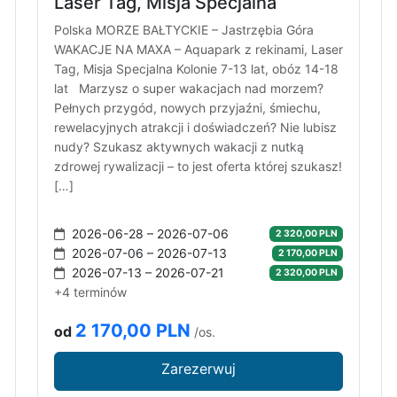
Laser Tag, Misja Specjalna
Polska MORZE BAŁTYCKIE – Jastrzębia Góra
WAKACJE NA MAXA – Aquapark z rekinami, Laser
Tag, Misja Specjalna Kolonie 7-13 lat, obóz 14-18
lat Marzysz o super wakacjach nad morzem?
Pełnych przygód, nowych przyjaźni, śmiechu,
rewelacyjnych atrakcji i doświadczeń? Nie lubisz
nudy? Szukasz aktywnych wakacji z nutką
zdrowej rywalizacji – to jest oferta której szukasz!
[…]
2026-06-28 – 2026-07-06
2 320,00 PLN
2026-07-06 – 2026-07-13
2 170,00 PLN
2026-07-13 – 2026-07-21
2 320,00 PLN
+4 terminów
2 170,00 PLN
od
/os.
Zarezerwuj