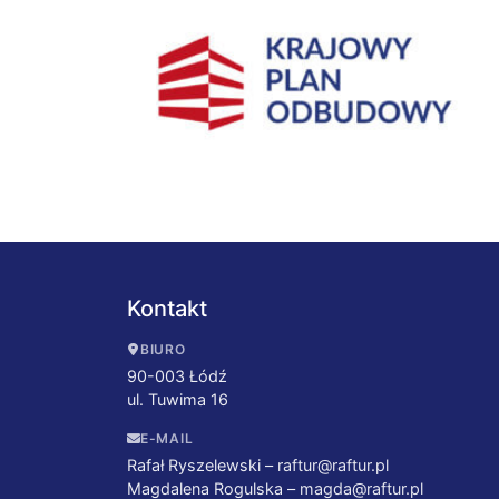
Kontakt
BIURO
90-003 Łódź
ul. Tuwima 16
E-MAIL
Rafał Ryszelewski –
raftur@raftur.pl
Magdalena Rogulska –
magda@raftur.pl