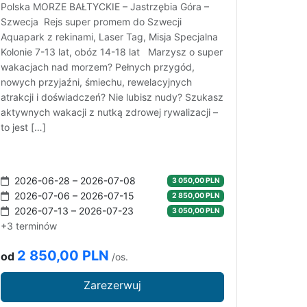
Polska MORZE BAŁTYCKIE – Jastrzębia Góra –
Szwecja Rejs super promem do Szwecji
Aquapark z rekinami, Laser Tag, Misja Specjalna
Kolonie 7-13 lat, obóz 14-18 lat Marzysz o super
wakacjach nad morzem? Pełnych przygód,
nowych przyjaźni, śmiechu, rewelacyjnych
atrakcji i doświadczeń? Nie lubisz nudy? Szukasz
aktywnych wakacji z nutką zdrowej rywalizacji –
to jest […]
2026-06-28 – 2026-07-08
3 050,00 PLN
2026-07-06 – 2026-07-15
2 850,00 PLN
2026-07-13 – 2026-07-23
3 050,00 PLN
+3 terminów
2 850,00 PLN
od
/os.
Zarezerwuj