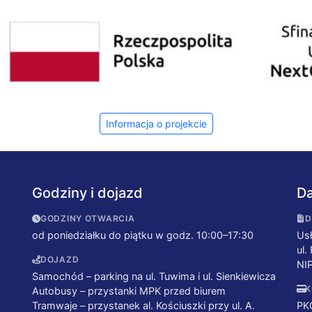
Informacja o projekcie
Godziny i dojazd
Da
GODZINY OTWARCIA
D
od poniedziałku do piątku w godz. 10:00–17:30
Usł
ul.
DOJAZD
NI
Samochód – parking na ul. Tuwima i ul. Sienkiewicza
K
Autobusy – przystanki MPK przed biurem
Tramwaje – przystanek al. Kościuszki przy ul. A.
PK