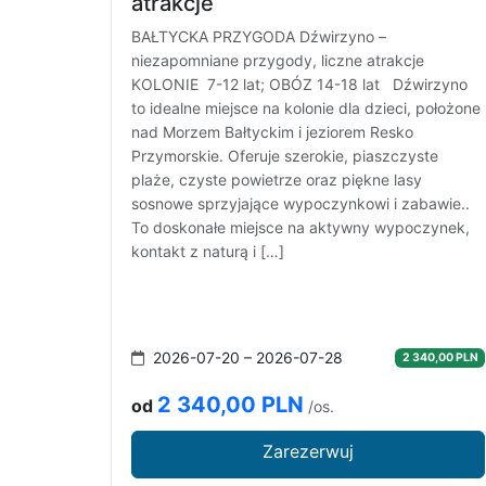
atrakcje
BAŁTYCKA PRZYGODA Dźwirzyno –
niezapomniane przygody, liczne atrakcje
KOLONIE 7-12 lat; OBÓZ 14-18 lat Dźwirzyno
to idealne miejsce na kolonie dla dzieci, położone
nad Morzem Bałtyckim i jeziorem Resko
Przymorskie. Oferuje szerokie, piaszczyste
plaże, czyste powietrze oraz piękne lasy
sosnowe sprzyjające wypoczynkowi i zabawie..
To doskonałe miejsce na aktywny wypoczynek,
kontakt z naturą i […]
2026-07-20 – 2026-07-28
2 340,00 PLN
2 340,00 PLN
od
/os.
Zarezerwuj