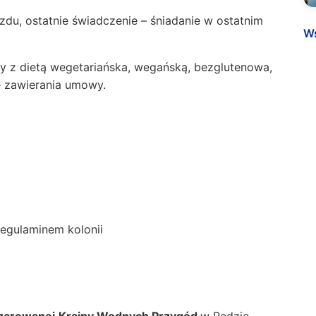
zdu, ostatnie świadczenie – śniadanie w ostatnim
Ws
y z dietą wegetariańska, wegańską, bezglutenowa,
e zawierania umowy.
regulaminem kolonii
zarowanej
Krainy Wodnych Przygód
w Redzie