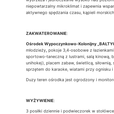
niepowtarzalny mikroklimat i zapewnia wspan
aktywnego spędzania czasu, kąpieli morskich
ZAKWATEROWANIE
:
Ośrodek Wypoczynkowo-Kolonijny „BAŁTY
młodzieży
,
pokoje 3,4-osobowe z łazienkami
sportowo-taneczną z lustrami, salą kinową, b
unihokej), placem zabaw, świetlicą, siłownią,
sprzętem do karaoke, wiatami przy ognisku i g
Duzy teren ośrodka jest ogrodzony i monito
WYŻYWIENIE
:
3 posiłki dziennie i podwieczorek w stołówc