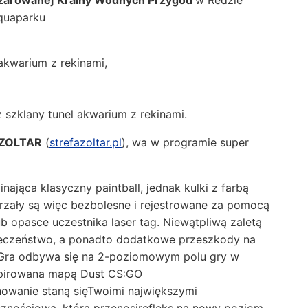
aquaparku
akwarium z rekinami,
z szklany tunel akwarium z rekinami.
 ZOLTAR
(
strefazoltar.pl
), wa w programie super
ająca klasyczny paintball, jednak kulki z farbą
trzały są więc bezbolesne i rejestrowane za pomocą
 opasce uczestnika laser tag. Niewątpliwą zaletą
ieczeństwo, a ponadto dodatkowe przeszkody na
ę. Gra odbywa się na 2-poziomowym polu gry w
nspirowana mapą Dust CS:GO
nowanie staną sięTwoimi największymi
cznościowa, która przenosirefleks na nowy poziom.