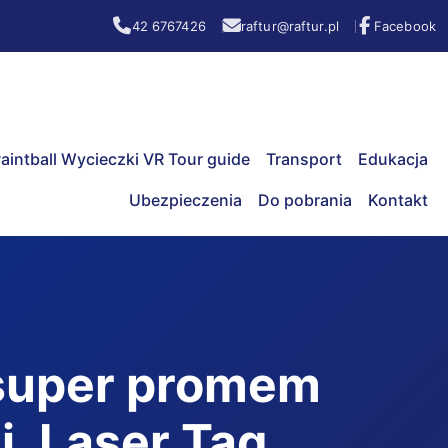
42 6767426
raftur@raftur.pl
Facebook
aintball Wycieczki VR Tour guide
Transport
Edukacja
Ubezpieczenia
Do pobrania
Kontakt
 super promem
, Laser Tag,