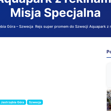
Misja Specjalna
bia Góra – Szwecja Rejs super promem do Szwecji Aquapark z re
P
 do Szwecji Aquapark z rekinami, Laser Tag, Misja Specja
Jastrzębia Góra
Szwecja
jsce: