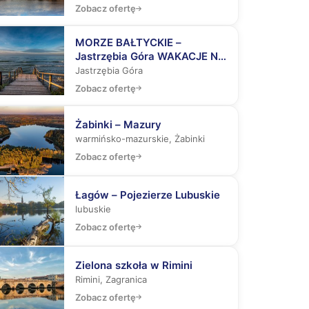
Zobacz ofertę
MORZE BAŁTYCKIE –
Jastrzębia Góra WAKACJE NA
MAXA – Aquapark z rekinami,
Jastrzębia Góra
Laser Tag, Misja Specjalna
Zobacz ofertę
Żabinki – Mazury
warmińsko-mazurskie, Żabinki
Zobacz ofertę
Łagów – Pojezierze Lubuskie
lubuskie
Zobacz ofertę
Zielona szkoła w Rimini
Rimini, Zagranica
Zobacz ofertę