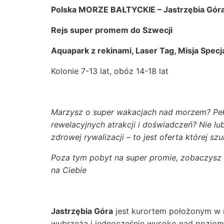
Polska MORZE BAŁTYCKIE – Jastrzębia Gór
Rejs super promem do Szwecji
Aquapark z rekinami, Laser Tag, Misja Specj
Kolonie 7-13 lat, obóz 14-18 lat
Marzysz o super wakacjach nad morzem? Peł
rewelacyjnych atrakcji i doświadczeń? Nie l
zdrowej rywalizacji – to jest oferta której sz
Poza tym pobyt na super promie, zobaczysz
na Ciebie
Jastrzębia Góra
jest kurortem położonym w n
wybrzeża i jednocześnie wysoko nad poziom