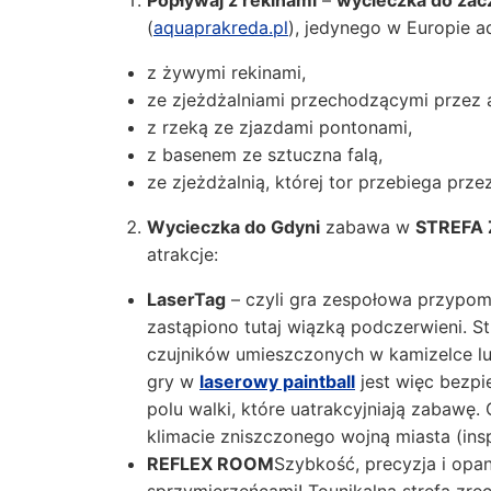
(
aquaprakreda.pl
), jedynego w Europie 
z żywymi rekinami,
ze zjeżdżalniami przechodzącymi przez 
z rzeką ze zjazdami pontonami,
z basenem ze sztuczna falą,
ze zjeżdżalnią, której tor przebiega prze
Wycieczka do Gdyni
zabawa w
STREFA
atrakcje:
LaserTag
– czyli gra zespołowa przypomin
zastąpiono tutaj wiązką podczerwieni. S
czujników umieszczonych w kamizelce lub
gry w
laserowy paintball
jest więc bezp
polu walki, które uatrakcyjniają zabaw
klimacie zniszczonego wojną miasta (i
REFLEX ROOM
Szybkość, precyzja i opa
sprzymierzeńcami! Tounikalna strefa zrę