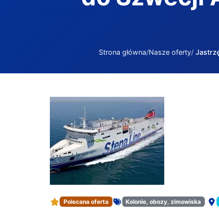
Strona główna
Nasze oferty
Jastrzę
Jastrzębia Góra – Szwecja Rejs super promem
Polecana oferta
Kolonie, obozy, zimowiska
Rodzaj oferty:
Mie