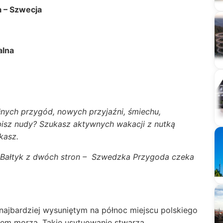
a – Szwecja
alna
nych przygód, nowych przyjaźni, śmiechu,
ubisz nudy? Szukasz aktywnych wakacji z nutką
ukasz.
 Bałtyk z dwóch stron – Szwedzka Przygoda czeka
ajbardziej wysuniętym na północ miejscu polskiego
em morza. Takie usytuowanie stwarza