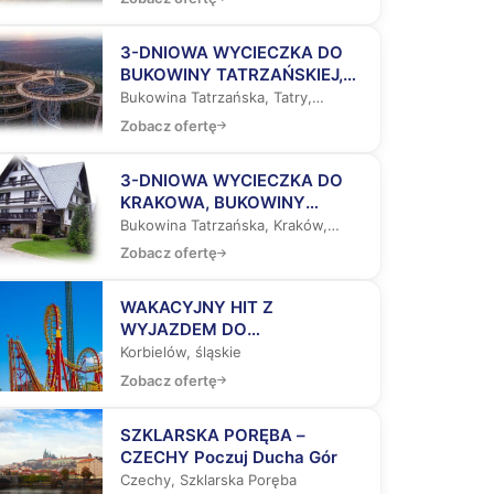
ZAKOPANEGO
3-DNIOWA WYCIECZKA DO
BUKOWINY TATRZAŃSKIEJ,
ZAKOPANEGO I ŚCIEŻKĄ
Bukowina Tatrzańska, Tatry,
WŚRÓD KORON DRZEW
Zakopane
Zobacz ofertę
3-DNIOWA WYCIECZKA DO
KRAKOWA, BUKOWINY
TATRZAŃSKIEJ I
Bukowina Tatrzańska, Kraków,
ZAKOPANEGO
Zakopane
Zobacz ofertę
WAKACYJNY HIT Z
WYJAZDEM DO
ENERGYLANDII, WIEDNIA, NA
Korbielów, śląskie
SŁOWACJĘ, DO
Zobacz ofertę
AQUAPARKÓW
SZKLARSKA PORĘBA –
CZECHY Poczuj Ducha Gór
Czechy, Szklarska Poręba