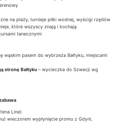
terenowy
zne na plaży, turnieje piłki wodnej, wyścigi rzędów
nieje, które wszyscy znają i kochają
kursami tanecznymi
u
ę wąskim pasem do wybrzeża Bałtyku, miejscami
gą stronę Bałtyku
– wycieczka do Szwecji wg
 zabawa
tena Line)
inu) wieczorem wypłynięcie promu z Gdyni,