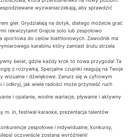
niespodziewane wyzwaniaczekają, aby sprawdzić
em gier. Grydziałają na dotyk, dlatego możecie grać
mi rekwizytami! Grajcie solo lub zespołowo
ica sportowa do celów biathlonowych. Zawodnik ma
owymiarowego karabinu który zamiast śrutu strzela
tywny świat, gdzie każdy krok to nowa przygoda! Ta
logię z rozrywką. Specjalne czujniki reagują na Twoje
ty wizualne i dźwiękowe. Zanurz się w cyfrowym
i odkryj, jak wiele radości może przynieść ruch
anie i opalanie, wodne wariacje, pływanie i aktywny
 m. in, festiwal karaoke, prezentacja talentów
onkurencje zespołowe i indywidualne, konkursy,
jlepsi oczywiście zostaną wyróżnieni!