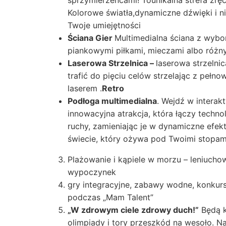
Kolorowe światła,dynamiczne dźwięki i 
Twoje umiejętności
Ściana Gier
Multimedialna ściana z wybor
piankowymi piłkami, mieczami albo różny
Laserowa Strzelnica –
laserowa strzeln
trafić do pięciu celów strzelając z pełn
laserem .
Retro
Podłoga multimedialna
. Wejdź w interak
innowacyjna atrakcja, która łączy techno
ruchy, zamieniając je w dynamiczne efek
świecie, który ożywa pod Twoimi stopami 
Plażowanie i kąpiele w morzu – leniuchow
wypoczynek
gry integracyjne, zabawy wodne, konkursy
podczas „Mam Talent”
„W zdrowym ciele zdrowy duch!”
Będą k
olimpiady i tory przeszkód na wesoło. Na