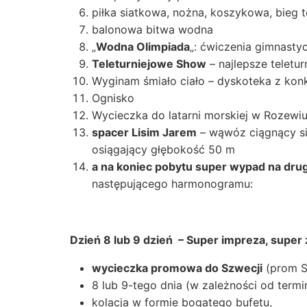
piłka siatkowa, nożna, koszykowa, bieg 
balonowa bitwa wodna
„
Wodna Olimpiada
„: ćwiczenia gimnastyc
Teleturniejowe Show
– najlepsze teletur
Wyginam śmiało ciało – dyskoteka z kon
Ognisko
Wycieczka do latarni morskiej w Rozewi
spacer Lisim Jarem
– wąwóz ciągnący si
osiągający głębokość 50 m
a na koniec pobytu super wypad na dru
następującego harmonogramu:
Dzień 8 lub 9 dzień – Super impreza, super
wycieczka promowa do Szwecji
(prom S
8 lub 9-tego dnia (w zależności od term
kolacja w formie bogatego bufetu,