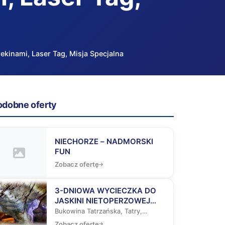
kinami, Laser Tag, Misja Specjalna
odobne oferty
lna
NIECHORZE – NADMORSKI
FUN
Zobacz ofertę
3-DNIOWA WYCIECZKA DO
JASKINI NIETOPERZOWEJ
(LUB WYGIEŁZOWA),
Bukowina Tatrzańska, Tatry,
BUKOWINY TATRZAŃSKIEJ I
Zakopane
Zobacz ofertę