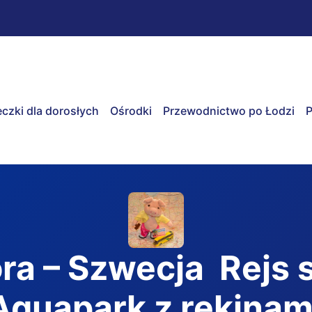
czki dla dorosłych
Ośrodki
Przewodnictwo po Łodzi
P
óra – Szwecja Rejs
Aquapark z rekinami