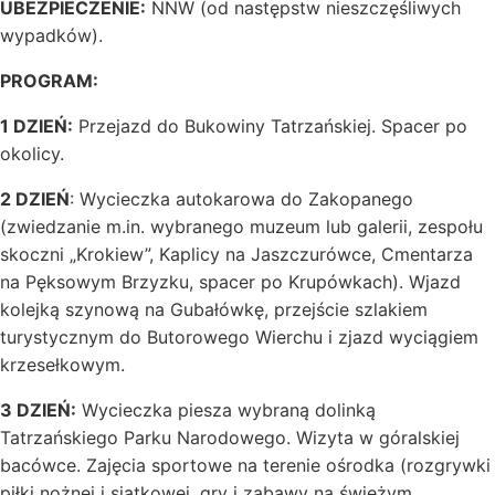
UBEZPIECZENIE:
NNW (od następstw nieszczęśliwych
wypadków).
PROGRAM:
1 DZIEŃ:
Przejazd do Bukowiny Tatrzańskiej. Spacer po
okolicy.
2 DZIEŃ
: Wycieczka autokarowa do Zakopanego
(zwiedzanie m.in. wybranego muzeum lub galerii, zespołu
skoczni „Krokiew”, Kaplicy na Jaszczurówce, Cmentarza
na Pęksowym Brzyzku, spacer po Krupówkach). Wjazd
kolejką szynową na Gubałówkę, przejście szlakiem
turystycznym do Butorowego Wierchu i zjazd wyciągiem
krzesełkowym.
3 DZIEŃ:
Wycieczka piesza wybraną dolinką
Tatrzańskiego Parku Narodowego. Wizyta w góralskiej
bacówce. Zajęcia sportowe na terenie ośrodka (rozgrywki
piłki nożnej i siatkowej, gry i zabawy na świeżym