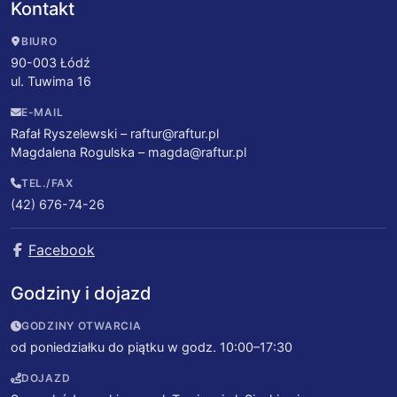
Kontakt
BIURO
90-003 Łódź
ul. Tuwima 16
E-MAIL
Rafał Ryszelewski –
raftur@raftur.pl
Magdalena Rogulska –
magda@raftur.pl
TEL./FAX
(42) 676-74-26
Facebook
Godziny i dojazd
GODZINY OTWARCIA
od poniedziałku do piątku w godz. 10:00–17:30
DOJAZD