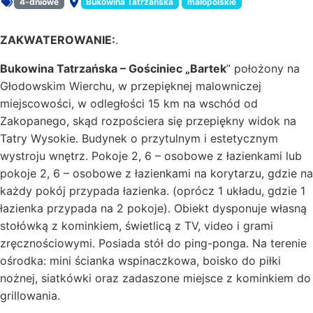
4-dniowe
Bukowina Tatrzańska
małopolskie
Rodzaj oferty:
Miejsce:
ZAKWATEROWANIE:
.
Bukowina Tatrzańska – Gościniec „Bartek
” położony na
Głodowskim Wierchu, w przepięknej malowniczej
miejscowości, w odległości 15 km na wschód od
Zakopanego, skąd rozpościera się przepiękny widok na
Tatry Wysokie. Budynek o przytulnym i estetycznym
wystroju wnętrz. Pokoje 2, 6 – osobowe z łazienkami lub
pokoje 2, 6 – osobowe z łazienkami na korytarzu, gdzie na
każdy pokój przypada łazienka. (oprócz 1 układu, gdzie 1
łazienka przypada na 2 pokoje). Obiekt dysponuje własną
stołówką z kominkiem, świetlicą z TV, video i grami
zręcznościowymi. Posiada stół do ping-ponga. Na terenie
ośrodka: mini ścianka wspinaczkowa, boisko do piłki
nożnej, siatkówki oraz zadaszone miejsce z kominkiem do
grillowania.