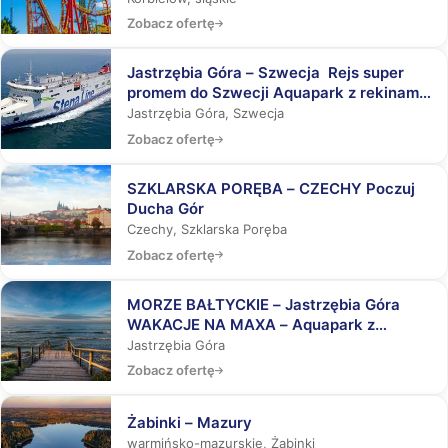
Zobacz ofertę
Jastrzębia Góra – Szwecja Rejs super
promem do Szwecji Aquapark z rekinami,
Laser Tag, Misja Specjalna
Jastrzębia Góra, Szwecja
Zobacz ofertę
SZKLARSKA PORĘBA – CZECHY Poczuj
Ducha Gór
Czechy, Szklarska Poręba
Zobacz ofertę
MORZE BAŁTYCKIE – Jastrzębia Góra
WAKACJE NA MAXA – Aquapark z
rekinami, Laser Tag, Misja Specjalna
Jastrzębia Góra
Zobacz ofertę
Żabinki – Mazury
warmińsko-mazurskie, Żabinki