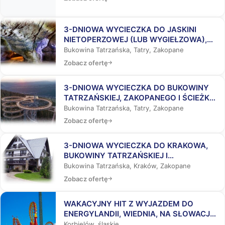
3-DNIOWA WYCIECZKA DO JASKINI
NIETOPERZOWEJ (LUB WYGIEŁZOWA),
BUKOWINY TATRZAŃSKIEJ I
Bukowina Tatrzańska, Tatry, Zakopane
ZAKOPANEGO
Zobacz ofertę
3-DNIOWA WYCIECZKA DO BUKOWINY
TATRZAŃSKIEJ, ZAKOPANEGO I ŚCIEŻKĄ
WŚRÓD KORON DRZEW
Bukowina Tatrzańska, Tatry, Zakopane
Zobacz ofertę
3-DNIOWA WYCIECZKA DO KRAKOWA,
BUKOWINY TATRZAŃSKIEJ I
ZAKOPANEGO
Bukowina Tatrzańska, Kraków, Zakopane
Zobacz ofertę
WAKACYJNY HIT Z WYJAZDEM DO
ENERGYLANDII, WIEDNIA, NA SŁOWACJĘ,
DO AQUAPARKÓW
Korbielów, śląskie