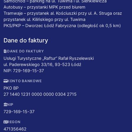
Samochód – parking na ul. Tuwima i ul. Sienkiewicza
Autobusy – przystanki MPK przed biurem
Tramwaje – przystanek al. Kościuszki przy ul. A. Struga oraz
przystanek ul. Kilińskiego przy ul. Tuwima
PKS/PKP – Dworzec Łódź Fabryczna (odległość ok 0,5 km)
Dane do faktury
DANE DO FAKTURY
Usługi Turystyczne „Raftur” Rafał Ryszelewski
ul. Paderewskiego 33/16, 93-523 Łódź
NIP: 729-169-15-37
KONTO BANKOWE
PKO BP
27 1440 1231 0000 0000 0304 2715
NIP
729-169-15-37
REGON
471356462