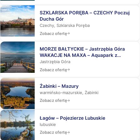
SZKLARSKA PORĘBA – CZECHY Poczuj
Ducha Gór
Czechy, Szklarska Poręba
Zobacz ofertę
MORZE BAŁTYCKIE – Jastrzębia Góra
WAKACJE NA MAXA – Aquapark z
rekinami, Laser Tag, Misja Specjalna
Jastrzębia Góra
Zobacz ofertę
Żabinki – Mazury
warmińsko-mazurskie, Żabinki
Zobacz ofertę
Łagów – Pojezierze Lubuskie
lubuskie
Zobacz ofertę