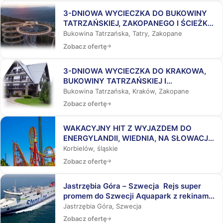
3-DNIOWA WYCIECZKA DO BUKOWINY
TATRZAŃSKIEJ, ZAKOPANEGO I ŚCIEŻKĄ
WŚRÓD KORON DRZEW
Bukowina Tatrzańska, Tatry, Zakopane
Zobacz ofertę
3-DNIOWA WYCIECZKA DO KRAKOWA,
BUKOWINY TATRZAŃSKIEJ I
ZAKOPANEGO
Bukowina Tatrzańska, Kraków, Zakopane
Zobacz ofertę
WAKACYJNY HIT Z WYJAZDEM DO
ENERGYLANDII, WIEDNIA, NA SŁOWACJĘ,
DO AQUAPARKÓW
Korbielów, śląskie
Zobacz ofertę
Jastrzębia Góra – Szwecja Rejs super
promem do Szwecji Aquapark z rekinami,
Laser Tag, Misja Specjalna
Jastrzębia Góra, Szwecja
Zobacz ofertę