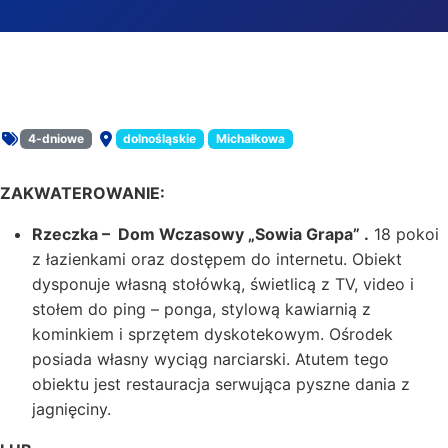
Trasa Rzeczka lub Michałkowa – Góry Sowie
4-dniowe
dolnośląskie
Michałkowa
Rodzaj oferty:
Miejsce:
ZAKWATEROWANIE:
Rzeczka – Dom Wczasowy „Sowia Grapa” .
18 pokoi
z łazienkami oraz dostępem do internetu. Obiekt
dysponuje własną stołówką, świetlicą z TV, video i
stołem do ping – ponga, stylową kawiarnią z
kominkiem i sprzętem dyskotekowym. Ośrodek
posiada własny wyciąg narciarski. Atutem tego
obiektu jest restauracja serwująca pyszne dania z
jagnięciny.