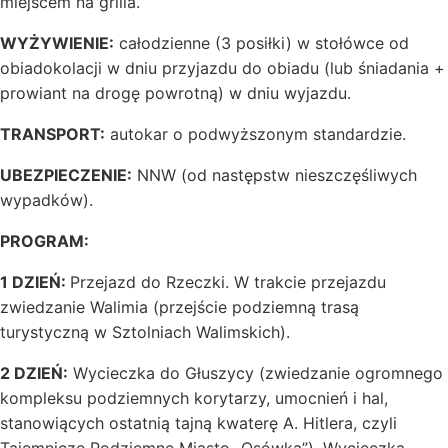
miejscem na grilla.
WYŻYWIENIE:
całodzienne (3 posiłki) w stołówce od
obiadokolacji w dniu przyjazdu do obiadu (lub śniadania +
prowiant na drogę powrotną) w dniu wyjazdu.
TRANSPORT:
autokar o podwyższonym standardzie.
UBEZPIECZENIE:
NNW (od następstw nieszczęśliwych
wypadków).
PROGRAM:
1 DZIEŃ:
Przejazd do Rzeczki. W trakcie przejazdu
zwiedzanie Walimia (przejście podziemną trasą
turystyczną w Sztolniach Walimskich).
2 DZIEŃ:
Wycieczka do Głuszycy (zwiedzanie ogromnego
kompleksu podziemnych korytarzy, umocnień i hal,
stanowiących ostatnią tajną kwaterę A. Hitlera, czyli