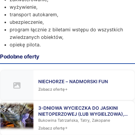
wyżywienie,
transport autokarem,
ubezpieczenie,
program łącznie z biletami wstępu do wszystkich
zwiedzanych obiektów,
opiekę pilota.
Podobne oferty
NIECHORZE – NADMORSKI FUN
Zobacz ofertę
3-DNIOWA WYCIECZKA DO JASKINI
NIETOPERZOWEJ (LUB WYGIEŁZOWA),
BUKOWINY TATRZAŃSKIEJ I
Bukowina Tatrzańska, Tatry, Zakopane
ZAKOPANEGO
Zobacz ofertę