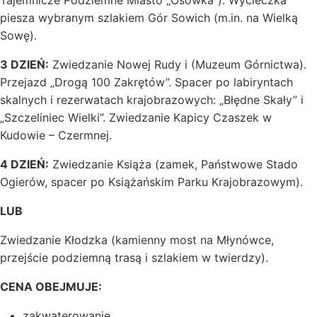
Tajemnicze Podziemne Miasto „Osówka”). Wycieczka
piesza wybranym szlakiem Gór Sowich (m.in. na Wielką
Sowę).
3 DZIEŃ:
Zwiedzanie Nowej Rudy i (Muzeum Górnictwa).
Przejazd „Drogą 100 Zakrętów”. Spacer po labiryntach
skalnych i rezerwatach krajobrazowych: „Błędne Skały” i
„Szczeliniec Wielki”. Zwiedzanie Kapicy Czaszek w
Kudowie – Czermnej.
4 DZIEŃ:
Zwiedzanie Książa (zamek, Państwowe Stado
Ogierów, spacer po Książańskim Parku Krajobrazowym).
LUB
Zwiedzanie Kłodzka (kamienny most na Młynówce,
przejście podziemną trasą i szlakiem w twierdzy).
CENA OBEJMUJE:
zakwaterowanie,