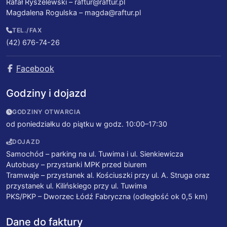
Rafał Ryszelewski –
raftur@raftur.pl
Magdalena Rogulska –
magda@raftur.pl
TEL./FAX
(42) 676-74-26
Facebook
Godziny i dojazd
GODZINY OTWARCIA
od poniedziałku do piątku w godz. 10:00–17:30
DOJAZD
Samochód – parking na ul. Tuwima i ul. Sienkiewicza
Autobusy – przystanki MPK przed biurem
Tramwaje – przystanek al. Kościuszki przy ul. A. Struga oraz
przystanek ul. Kilińskiego przy ul. Tuwima
PKS/PKP – Dworzec Łódź Fabryczna (odległość ok 0,5 km)
Dane do faktury