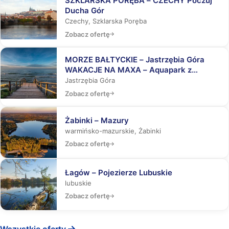
SZKLARSKA PORĘBA – CZECHY Poczuj
Ducha Gór
Czechy, Szklarska Poręba
Zobacz ofertę
MORZE BAŁTYCKIE – Jastrzębia Góra
WAKACJE NA MAXA – Aquapark z
rekinami, Laser Tag, Misja Specjalna
Jastrzębia Góra
Zobacz ofertę
Żabinki – Mazury
warmińsko-mazurskie, Żabinki
Zobacz ofertę
Łagów – Pojezierze Lubuskie
lubuskie
Zobacz ofertę
Wszystkie oferty