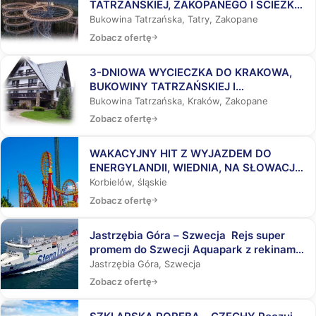
TATRZAŃSKIEJ, ZAKOPANEGO I ŚCIEŻKĄ
WŚRÓD KORON DRZEW
Bukowina Tatrzańska, Tatry, Zakopane
Zobacz ofertę
3-DNIOWA WYCIECZKA DO KRAKOWA,
BUKOWINY TATRZAŃSKIEJ I
ZAKOPANEGO
Bukowina Tatrzańska, Kraków, Zakopane
Zobacz ofertę
WAKACYJNY HIT Z WYJAZDEM DO
ENERGYLANDII, WIEDNIA, NA SŁOWACJĘ,
DO AQUAPARKÓW
Korbielów, śląskie
Zobacz ofertę
Jastrzębia Góra – Szwecja Rejs super
promem do Szwecji Aquapark z rekinami,
Laser Tag, Misja Specjalna
Jastrzębia Góra, Szwecja
Zobacz ofertę