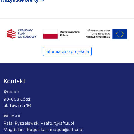
Informacja o projekcie
Kontakt
BIURO
90-003 Łódź
ul. Tuwima 16
E-MAIL
Rafał Ryszelewski –
raftur@raftur.pl
Magdalena Rogulska –
magda@raftur.pl