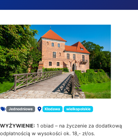
Trasa Kłodawa – Oporów – Łęczyca – Tum
Jednodniowe
Kłodawa
wielkopolskie
Rodzaj oferty:
Miejsce:
WYŻYWIENIE:
1 obiad – na życzenie za dodatkową
odpłatnością w wysokości ok. 18,- zł/os.