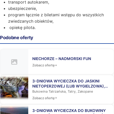
transport autokarem,
ubezpieczenie,
program łącznie z biletami wstępu do wszystkich
zwiedzanych obiektów,
opiekę pilota.
Podobne oferty
NIECHORZE – NADMORSKI FUN
Zobacz ofertę
3-DNIOWA WYCIECZKA DO JASKINI
NIETOPERZOWEJ (LUB WYGIEŁZOWA),
BUKOWINY TATRZAŃSKIEJ I
Bukowina Tatrzańska, Tatry, Zakopane
ZAKOPANEGO
Zobacz ofertę
3-DNIOWA WYCIECZKA DO BUKOWINY