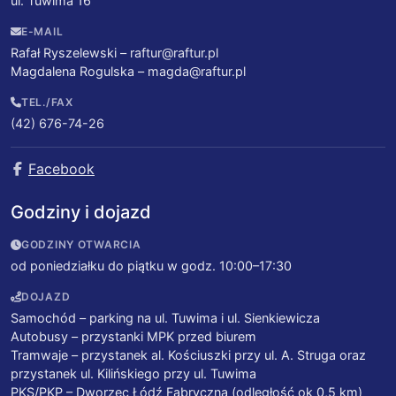
ul. Tuwima 16
E-MAIL
Rafał Ryszelewski –
raftur@raftur.pl
Magdalena Rogulska –
magda@raftur.pl
TEL./FAX
(42) 676-74-26
Facebook
Godziny i dojazd
GODZINY OTWARCIA
od poniedziałku do piątku w godz. 10:00–17:30
DOJAZD
Samochód – parking na ul. Tuwima i ul. Sienkiewicza
Autobusy – przystanki MPK przed biurem
Tramwaje – przystanek al. Kościuszki przy ul. A. Struga oraz
przystanek ul. Kilińskiego przy ul. Tuwima
PKS/PKP – Dworzec Łódź Fabryczna (odległość ok 0,5 km)