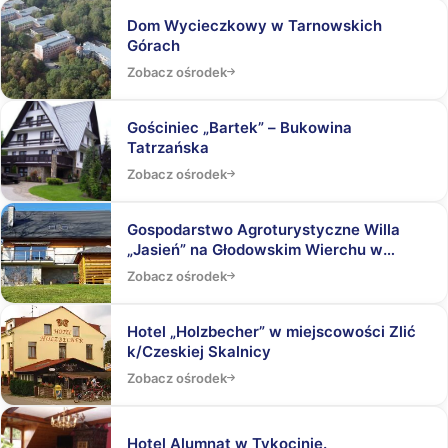
Dom Wycieczkowy w Tarnowskich
Górach
Zobacz ośrodek
Gościniec „Bartek” – Bukowina
Tatrzańska
Zobacz ośrodek
Gospodarstwo Agroturystyczne Willa
„Jasień” na Głodowskim Wierchu w
Bukowinie Tatrzańskiej
Zobacz ośrodek
Hotel „Holzbecher” w miejscowości Zlić
k/Czeskiej Skalnicy
Zobacz ośrodek
Hotel Alumnat w Tykocinie.