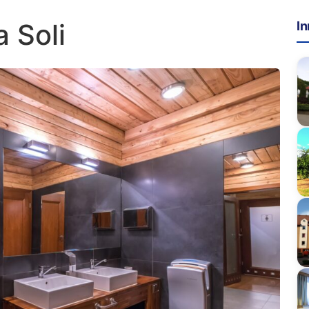
 Soli
In