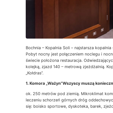
Bochnia – Kopalnia Soli – najstarsza kopalni
Pobyt nocny jest połączeniem noclegu i nocne
świecie położona restauracja. Odwiedzającyc
kolejką, zjazd 140 – metrową zjeżdżalnią. Ko
„Kołdras”.
1. Komora „Ważyn”Wszyscy muszą konieczni
ok. 250 metrów pod ziemią. Mikroklimat komo
leczeniu schorzeń górnych dróg oddechowych 
się: boisko sportowe, dyskoteka, barek, zjeżd