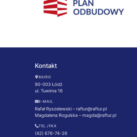
Kontakt
BIURO
90-003 Łódź
ul. Tuwima 16
E-MAIL
Rafał Ryszelewski –
raftur@raftur.pl
Magdalena Rogulska –
magda@raftur.pl
TEL./FAX
(42) 676-74-26