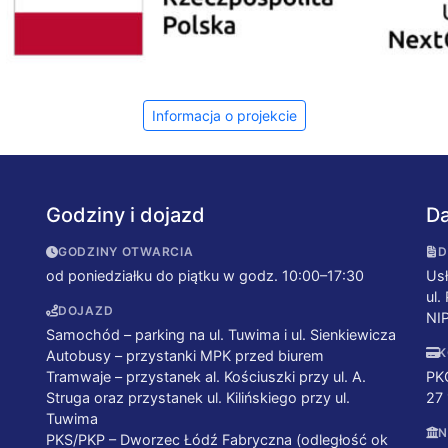
Informacja o projekcie
Godziny i dojazd
Da
GODZINY OTWARCIA
D
od poniedziałku do piątku w godz. 10:00–17:30
Usł
ul.
DOJAZD
NI
Samochód – parking na ul. Tuwima i ul. Sienkiewicza
K
Autobusy – przystanki MPK przed biurem
Tramwaje – przystanek al. Kościuszki przy ul. A.
PK
Struga oraz przystanek ul. Kilińskiego przy ul.
27
Tuwima
N
PKS/PKP – Dworzec Łódź Fabryczna (odległość ok