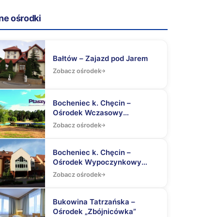
ne ośrodki
Bałtów – Zajazd pod Jarem
Zobacz ośrodek
Bocheniec k. Chęcin –
Ośrodek Wczasowy
„Ptaszyniec”
Zobacz ośrodek
Bocheniec k. Chęcin –
Ośrodek Wypoczynkowy
„Wierna”
Zobacz ośrodek
Bukowina Tatrzańska –
Ośrodek „Zbójnicówka”