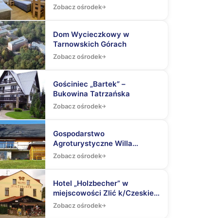
Zobacz ośrodek
Dom Wycieczkowy w
Tarnowskich Górach
Zobacz ośrodek
Gościniec „Bartek” –
Bukowina Tatrzańska
Zobacz ośrodek
Gospodarstwo
Agroturystyczne Willa
„Jasień” na Głodowskim
Zobacz ośrodek
Wierchu w Bukowinie
Tatrzańskiej
Hotel „Holzbecher” w
miejscowości Zlić k/Czeskiej
Skalnicy
Zobacz ośrodek