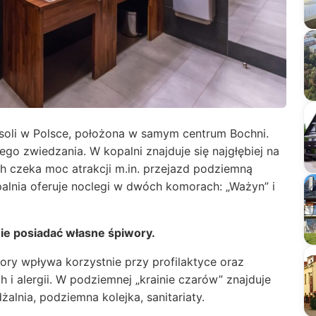
a soli w Polsce, położona w samym centrum Bochni.
go zwiedzania. W kopalni znajduje się najgłębiej na
h czeka moc atrakcji m.in. przejazd podziemną
palnia oferuje noclegi w dwóch komorach: „Ważyn” i
e posiadać własne śpiwory.
ry wpływa korzystnie przy profilaktyce oraz
i alergii. W podziemnej „krainie czarów” znajduje
żalnia, podziemna kolejka, sanitariaty.