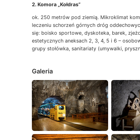
2. Komora „Kołdras”
ok. 250 metrów pod ziemią. Mikroklimat komo
leczeniu schorzeń górnych dróg oddechowych 
się: boisko sportowe, dyskoteka, barek, zjeż
estetycznych aneksach 2, 3, 4, 5 i 6 – oso
grupy stołówka, sanitariaty (umywalki, pryszni
Galeria