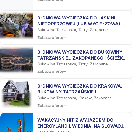
3-DNIOWA WYCIECZKA DO JASKINI
NIETOPERZOWEJ (LUB WYGIEŁZOWA),
BUKOWINY TATRZAŃSKIEJ I
Bukowina Tatrzańska, Tatry, Zakopane
ZAKOPANEGO
Zobacz ofertę
3-DNIOWA WYCIECZKA DO BUKOWINY
TATRZAŃSKIEJ, ZAKOPANEGO I ŚCIEŻKĄ
WŚRÓD KORON DRZEW
Bukowina Tatrzańska, Tatry, Zakopane
Zobacz ofertę
3-DNIOWA WYCIECZKA DO KRAKOWA,
BUKOWINY TATRZAŃSKIEJ I
ZAKOPANEGO
Bukowina Tatrzańska, Kraków, Zakopane
Zobacz ofertę
WAKACYJNY HIT Z WYJAZDEM DO
ENERGYLANDII, WIEDNIA, NA SŁOWACJĘ,
DO AQUAPARKÓW
Korbielów, śląskie