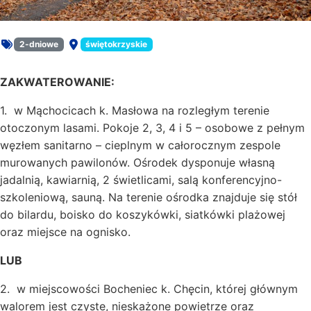
2-dniowe
świętokrzyskie
Rodzaj oferty:
Miejsce:
ZAKWATEROWANIE:
1. w Mąchocicach k. Masłowa na rozległym terenie
otoczonym lasami. Pokoje 2, 3, 4 i 5 – osobowe z pełnym
węzłem sanitarno – cieplnym w całorocznym zespole
murowanych pawilonów. Ośrodek dysponuje własną
jadalnią, kawiarnią, 2 świetlicami, salą konferencyjno-
szkoleniową, sauną. Na terenie ośrodka znajduje się stół
do bilardu, boisko do koszykówki, siatkówki plażowej
oraz miejsce na ognisko.
LUB
2. w miejscowości Bocheniec k. Chęcin, której głównym
walorem jest czyste, nieskażone powietrze oraz