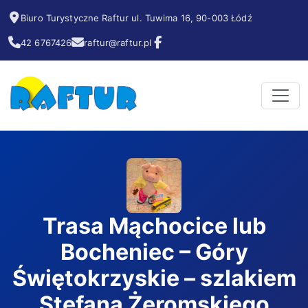
Biuro Turystyczne Raftur ul. Tuwima 16, 90-003 Łódź
42 6767426
raftur@raftur.pl
Trasa Mąchocice lub
Bocheniec – Góry
Świętokrzyskie – szlakiem
Stefana Żeromskiego