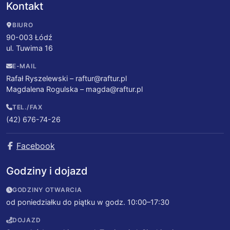
Kontakt
BIURO
90-003 Łódź
ul. Tuwima 16
E-MAIL
Rafał Ryszelewski –
raftur@raftur.pl
Magdalena Rogulska –
magda@raftur.pl
TEL./FAX
(42) 676-74-26
Facebook
Godziny i dojazd
GODZINY OTWARCIA
od poniedziałku do piątku w godz. 10:00–17:30
DOJAZD