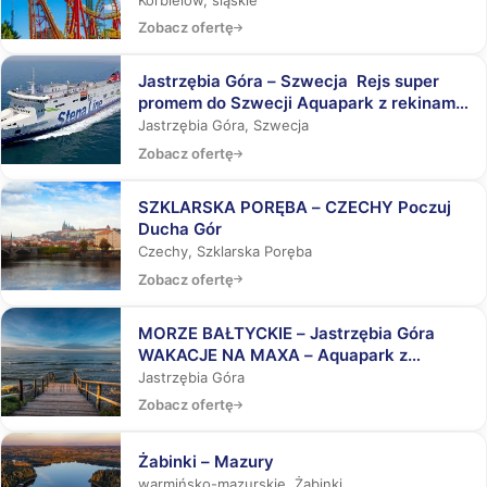
Zobacz ofertę
Jastrzębia Góra – Szwecja Rejs super
promem do Szwecji Aquapark z rekinami,
Laser Tag, Misja Specjalna
Jastrzębia Góra, Szwecja
Zobacz ofertę
SZKLARSKA PORĘBA – CZECHY Poczuj
Ducha Gór
Czechy, Szklarska Poręba
Zobacz ofertę
MORZE BAŁTYCKIE – Jastrzębia Góra
WAKACJE NA MAXA – Aquapark z
rekinami, Laser Tag, Misja Specjalna
Jastrzębia Góra
Zobacz ofertę
Żabinki – Mazury
warmińsko-mazurskie, Żabinki