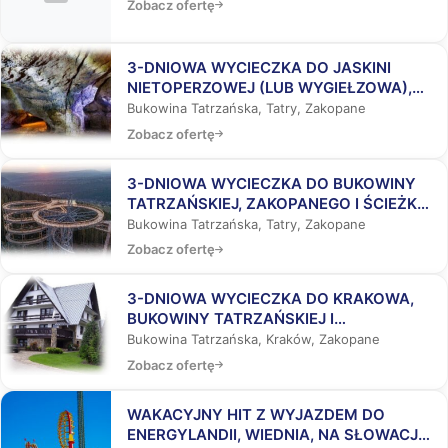
Zobacz ofertę
3-DNIOWA WYCIECZKA DO JASKINI
NIETOPERZOWEJ (LUB WYGIEŁZOWA),
BUKOWINY TATRZAŃSKIEJ I
Bukowina Tatrzańska, Tatry, Zakopane
ZAKOPANEGO
Zobacz ofertę
3-DNIOWA WYCIECZKA DO BUKOWINY
TATRZAŃSKIEJ, ZAKOPANEGO I ŚCIEŻKĄ
WŚRÓD KORON DRZEW
Bukowina Tatrzańska, Tatry, Zakopane
Zobacz ofertę
3-DNIOWA WYCIECZKA DO KRAKOWA,
BUKOWINY TATRZAŃSKIEJ I
ZAKOPANEGO
Bukowina Tatrzańska, Kraków, Zakopane
Zobacz ofertę
WAKACYJNY HIT Z WYJAZDEM DO
ENERGYLANDII, WIEDNIA, NA SŁOWACJĘ,