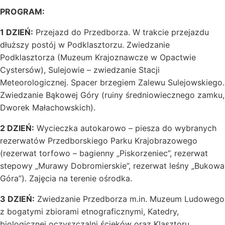
PROGRAM:
1 DZIEŃ:
Przejazd do Przedborza. W trakcie przejazdu
dłuższy postój w Podklasztorzu. Zwiedzanie
Podklasztorza (Muzeum Krajoznawcze w Opactwie
Cystersów), Sulejowie – zwiedzanie Stacji
Meteorologicznej. Spacer brzegiem Zalewu Sulejowskiego.
Zwiedzanie Bąkowej Góry (ruiny średniowiecznego zamku,
Dworek Małachowskich).
2 DZIEŃ:
Wycieczka autokarowo – piesza do wybranych
rezerwatów Przedborskiego Parku Krajobrazowego
(rezerwat torfowo – bagienny „Piskorzeniec”, rezerwat
stepowy „Murawy Dobromierskie”, rezerwat leśny „Bukowa
Góra”). Zajęcia na terenie ośrodka.
3 DZIEŃ:
Zwiedzanie Przedborza m.in. Muzeum Ludowego
z bogatymi zbiorami etnograficznymi, Katedry,
biologicznej oczyszczalni ścieków oraz Klasztoru