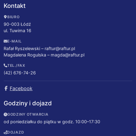
Kontakt
BIURO
90-003 Łódź
ul. Tuwima 16
E-MAIL
Rafał Ryszelewski –
raftur@raftur.pl
Magdalena Rogulska –
magda@raftur.pl
TEL./FAX
(42) 676-74-26
Facebook
Godziny i dojazd
GODZINY OTWARCIA
od poniedziałku do piątku w godz. 10:00–17:30
DOJAZD