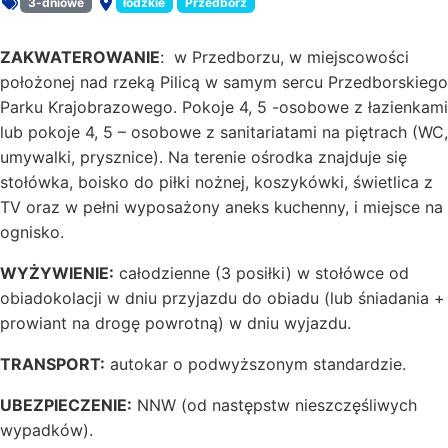
3-dniowe
łódzkie
Przedbórz
Rodzaj oferty:
Miejsce:
ZAKWATEROWANIE
: w Przedborzu, w miejscowości
położonej nad rzeką Pilicą w samym sercu Przedborskiego
Parku Krajobrazowego. Pokoje 4, 5 -osobowe z łazienkami
lub pokoje 4, 5 – osobowe z sanitariatami na piętrach (WC,
umywalki, prysznice). Na terenie ośrodka znajduje się
stołówka, boisko do piłki nożnej, koszykówki, świetlica z
TV oraz w pełni wyposażony aneks kuchenny, i miejsce na
ognisko.
WYŻYWIENIE:
całodzienne (3 posiłki) w stołówce od
obiadokolacji w dniu przyjazdu do obiadu (lub śniadania +
prowiant na drogę powrotną) w dniu wyjazdu.
TRANSPORT:
autokar o podwyższonym standardzie.
UBEZPIECZENIE:
NNW (od następstw nieszczęśliwych
wypadków).