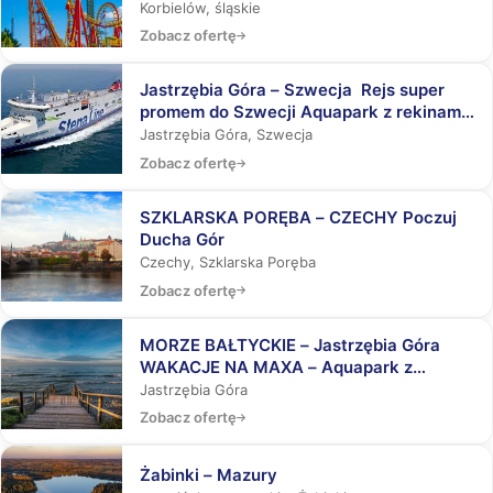
DO AQUAPARKÓW
Korbielów, śląskie
Zobacz ofertę
Jastrzębia Góra – Szwecja Rejs super
promem do Szwecji Aquapark z rekinami,
Laser Tag, Misja Specjalna
Jastrzębia Góra, Szwecja
Zobacz ofertę
SZKLARSKA PORĘBA – CZECHY Poczuj
Ducha Gór
Czechy, Szklarska Poręba
Zobacz ofertę
MORZE BAŁTYCKIE – Jastrzębia Góra
WAKACJE NA MAXA – Aquapark z
rekinami, Laser Tag, Misja Specjalna
Jastrzębia Góra
Zobacz ofertę
Żabinki – Mazury