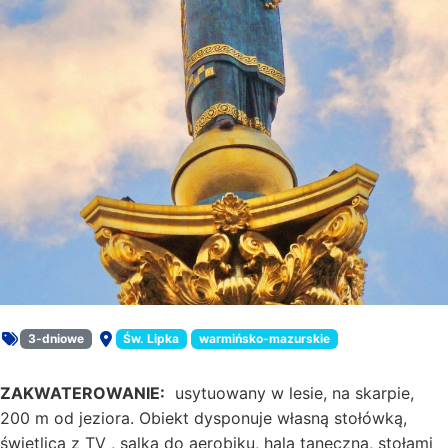
3-dniowe
Św. Lipka
warmińsko-mazurskie
Rodzaj oferty:
Miejsce:
ZAKWATEROWANIE:
usytuowany w lesie, na skarpie,
200 m od jeziora. Obiekt dysponuje własną stołówką,
świetlicą z TV , salką do aerobiku, halą taneczną, stołami