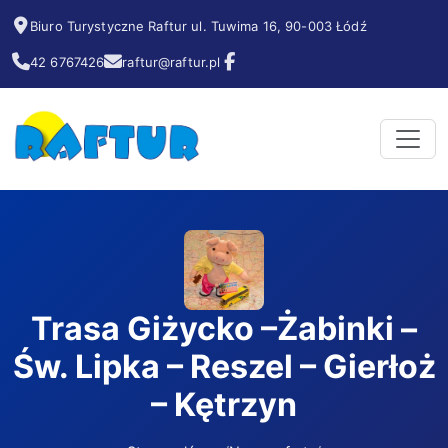
Biuro Turystyczne Raftur ul. Tuwima 16, 90-003 Łódź
42 6767426
raftur@raftur.pl
Trasa Giżycko –Żabinki –
Św. Lipka – Reszel – Gierłoż
– Kętrzyn