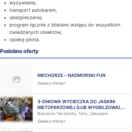
wyżywienie,
transport autokarem,
ubezpieczenie,
program łącznie z biletami wstępu do wszystkich
zwiedzanych obiektów,
opiekę pilota.
Podobne oferty
NIECHORZE – NADMORSKI FUN
Zobacz ofertę
3-DNIOWA WYCIECZKA DO JASKINI
NIETOPERZOWEJ (LUB WYGIEŁZOWA),
BUKOWINY TATRZAŃSKIEJ I
Bukowina Tatrzańska, Tatry, Zakopane
ZAKOPANEGO
Zobacz ofertę