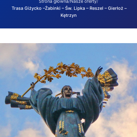
Strona główna
Nasze oferty
Trasa Giżycko –Żabinki – Św. Lipka – Reszel – Gierłoż –
Kętrzyn
Trasa Giżycko –Żabinki – Św. Lipka – Reszel – Gierłoż – Kę