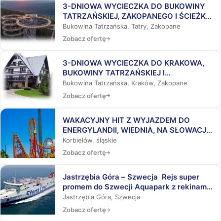
3-DNIOWA WYCIECZKA DO BUKOWINY
TATRZAŃSKIEJ, ZAKOPANEGO I ŚCIEŻKĄ
WŚRÓD KORON DRZEW
Bukowina Tatrzańska, Tatry, Zakopane
Zobacz ofertę
3-DNIOWA WYCIECZKA DO KRAKOWA,
BUKOWINY TATRZAŃSKIEJ I
ZAKOPANEGO
Bukowina Tatrzańska, Kraków, Zakopane
Zobacz ofertę
WAKACYJNY HIT Z WYJAZDEM DO
ENERGYLANDII, WIEDNIA, NA SŁOWACJĘ,
DO AQUAPARKÓW
Korbielów, śląskie
Zobacz ofertę
Jastrzębia Góra – Szwecja Rejs super
promem do Szwecji Aquapark z rekinami,
Laser Tag, Misja Specjalna
Jastrzębia Góra, Szwecja
Zobacz ofertę