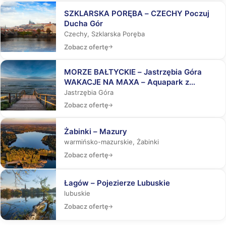
SZKLARSKA PORĘBA – CZECHY Poczuj
Ducha Gór
Czechy, Szklarska Poręba
Zobacz ofertę
MORZE BAŁTYCKIE – Jastrzębia Góra
WAKACJE NA MAXA – Aquapark z
rekinami, Laser Tag, Misja Specjalna
Jastrzębia Góra
Zobacz ofertę
Żabinki – Mazury
warmińsko-mazurskie, Żabinki
Zobacz ofertę
Łagów – Pojezierze Lubuskie
lubuskie
Zobacz ofertę