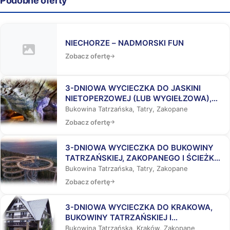
Podobne oferty
NIECHORZE – NADMORSKI FUN
Zobacz ofertę
3-DNIOWA WYCIECZKA DO JASKINI
NIETOPERZOWEJ (LUB WYGIEŁZOWA),
BUKOWINY TATRZAŃSKIEJ I
Bukowina Tatrzańska, Tatry, Zakopane
ZAKOPANEGO
Zobacz ofertę
3-DNIOWA WYCIECZKA DO BUKOWINY
TATRZAŃSKIEJ, ZAKOPANEGO I ŚCIEŻKĄ
WŚRÓD KORON DRZEW
Bukowina Tatrzańska, Tatry, Zakopane
Zobacz ofertę
3-DNIOWA WYCIECZKA DO KRAKOWA,
BUKOWINY TATRZAŃSKIEJ I
ZAKOPANEGO
Bukowina Tatrzańska, Kraków, Zakopane