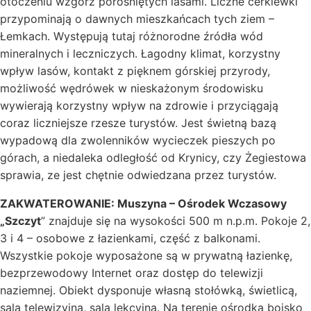
otoczeniu wzgórz porośniętych lasami. Liczne cerkiewki
przypominają o dawnych mieszkańcach tych ziem –
Łemkach. Występują tutaj różnorodne źródła wód
mineralnych i leczniczych. Łagodny klimat, korzystny
wpływ lasów, kontakt z pięknem górskiej przyrody,
możliwość wędrówek w nieskażonym środowisku
wywierają korzystny wpływ na zdrowie i przyciągają
coraz liczniejsze rzesze turystów. Jest świetną bazą
wypadową dla zwolenników wycieczek pieszych po
górach, a niedaleka odległość od Krynicy, czy Żegiestowa
sprawia, ze jest chętnie odwiedzana przez turystów.
ZAKWATEROWANIE:
Muszyna – Ośrodek Wczasowy
„Szczyt
” znajduje się na wysokości 500 m n.p.m. Pokoje 2,
3 i 4 – osobowe z łazienkami, część z balkonami.
Wszystkie pokoje wyposażone są w prywatną łazienkę,
bezprzewodowy Internet oraz dostęp do telewizji
naziemnej. Obiekt dysponuje własną stołówką, świetlicą,
salą telewizyjną, salą lekcyjną. Na terenie ośrodka boisko