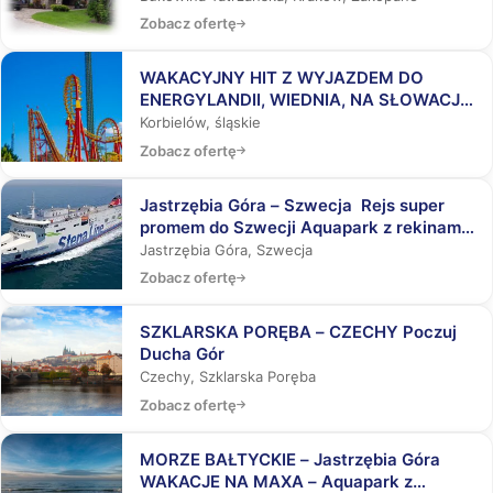
Zobacz ofertę
WAKACYJNY HIT Z WYJAZDEM DO
ENERGYLANDII, WIEDNIA, NA SŁOWACJĘ,
DO AQUAPARKÓW
Korbielów, śląskie
Zobacz ofertę
Jastrzębia Góra – Szwecja Rejs super
promem do Szwecji Aquapark z rekinami,
Laser Tag, Misja Specjalna
Jastrzębia Góra, Szwecja
Zobacz ofertę
SZKLARSKA PORĘBA – CZECHY Poczuj
Ducha Gór
Czechy, Szklarska Poręba
Zobacz ofertę
MORZE BAŁTYCKIE – Jastrzębia Góra
WAKACJE NA MAXA – Aquapark z