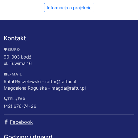
Informacja o projekcie
Kontakt
BIURO
90-003 Łódź
ul. Tuwima 16
E-MAIL
Rafał Ryszelewski –
raftur@raftur.pl
Magdalena Rogulska –
magda@raftur.pl
TEL./FAX
(42) 676-74-26
Facebook
Godziny i dojazd