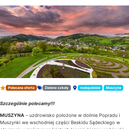
Muszyna – Beskid Sądecki
Polecana oferta
Zielone szkoły
małopolskie
Muszyna
Rodzaj oferty:
Miejsce:
Szczególnie polecamy!!!
MUSZYNA
– uzdrowisko położone w dolinie Popradu i
Muszynki we wschodniej części Beskidu Sądeckiego w