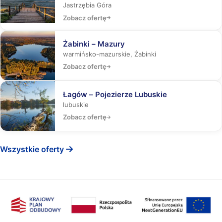
rekinami, Laser Tag, Misja Specjalna
Jastrzębia Góra
Zobacz ofertę
Żabinki – Mazury
warmińsko-mazurskie, Żabinki
Zobacz ofertę
Łagów – Pojezierze Lubuskie
lubuskie
Zobacz ofertę
Wszystkie oferty