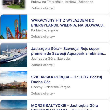
ZAKOPANEGO
Bukowina Tatrzańska, Kraków, Zakopane
Zobacz ofertę
WAKACYJNY HIT Z WYJAZDEM DO
ENERGYLANDII, WIEDNIA, NA SŁOWACJĘ,
DO AQUAPARKÓW
Korbielów, śląskie
Zobacz ofertę
Jastrzębia Góra – Szwecja Rejs super
promem do Szwecji Aquapark z rekinami,
Laser Tag, Misja Specjalna
Jastrzębia Góra, Szwecja
Zobacz ofertę
SZKLARSKA PORĘBA – CZECHY Poczuj
Ducha Gór
Czechy, Szklarska Poręba
Zobacz ofertę
MORZE BAŁTYCKIE – Jastrzębia Góra