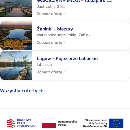
WAKACJE NA MAXA – Aquapark z
rekinami, Laser Tag, Misja Specjalna
Jastrzębia Góra
Zobacz ofertę
Żabinki – Mazury
warmińsko-mazurskie, Żabinki
Zobacz ofertę
Łagów – Pojezierze Lubuskie
lubuskie
Zobacz ofertę
Wszystkie oferty