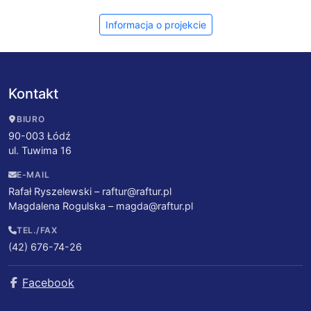
Informacja o projekcie
Kontakt
BIURO
90-003 Łódź
ul. Tuwima 16
E-MAIL
Rafał Ryszelewski –
raftur@raftur.pl
Magdalena Rogulska –
magda@raftur.pl
TEL./FAX
(42) 676-74-26
Facebook