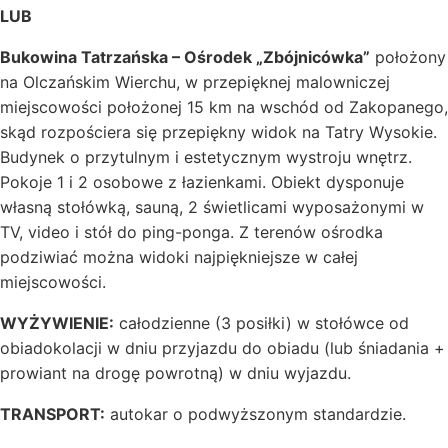
LUB
Bukowina Tatrzańska – Ośrodek „
Zbójnicówka
”
położony
na Olczańskim Wierchu, w przepięknej malowniczej
miejscowości położonej 15 km na wschód od Zakopanego,
skąd rozpościera się przepiękny widok na Tatry Wysokie.
Budynek o przytulnym i estetycznym wystroju wnętrz.
Pokoje 1 i 2 osobowe z łazienkami. Obiekt dysponuje
własną stołówką, sauną, 2 świetlicami wyposażonymi w
TV, video i stół do ping-ponga. Z terenów ośrodka
podziwiać można widoki najpiękniejsze w całej
miejscowości.
WYŻYWIENIE:
całodzienne (3 posiłki) w stołówce od
obiadokolacji w dniu przyjazdu do obiadu (lub śniadania +
prowiant na drogę powrotną) w dniu wyjazdu.
TRANSPORT:
autokar o podwyższonym standardzie.