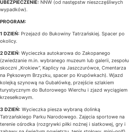
UBEZPIECZENIE:
NNW (od następstw nieszczęśliwych
wypadków).
PROGRAM:
1 DZIEŃ:
Przejazd do Bukowiny Tatrzańskiej. Spacer po
okolicy.
2 DZIEŃ
: Wycieczka autokarowa do Zakopanego
(zwiedzanie m.in. wybranego muzeum lub galerii, zespołu
skoczni „Krokiew”, Kaplicy na Jaszczurówce, Cmentarza
na Pęksowym Brzyzku, spacer po Krupówkach). Wjazd
kolejką szynową na Gubałówkę, przejście szlakiem
turystycznym do Butorowego Wierchu i zjazd wyciągiem
krzesełkowym.
3 DZIEŃ:
Wycieczka piesza wybraną dolinką
Tatrzańskiego Parku Narodowego. Zajęcia sportowe na
terenie ośrodka (rozgrywki piłki nożnej i siatkowej, gry i
zabawy na świeżym powietrzu, tenis stołowy, mini-golf).