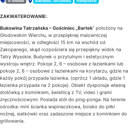
4-dniowe
Bukowina Tatrzańska
małopolskie
Rodzaj oferty:
Miejsce:
ZAKWATEROWANIE:
.
Bukowina Tatrzańska – Gościniec „Bartek
” położony na
Głodowskim Wierchu, w przepięknej malowniczej
miejscowości, w odległości 15 km na wschód od
Zakopanego, skąd rozpościera się przepiękny widok na
Tatry Wysokie. Budynek o przytulnym i estetycznym
wystroju wnętrz. Pokoje 2, 6 – osobowe z łazienkami lub
pokoje 2, 6 – osobowe z łazienkami na korytarzu, gdzie na
każdy pokój przypada łazienka. (oprócz 1 układu, gdzie 1
łazienka przypada na 2 pokoje). Obiekt dysponuje własną
stołówką z kominkiem, świetlicą z TV, video i grami
zręcznościowymi. Posiada stół do ping-ponga. Na terenie
ośrodka: mini ścianka wspinaczkowa, boisko do piłki
nożnej, siatkówki oraz zadaszone miejsce z kominkiem do
grillowania.