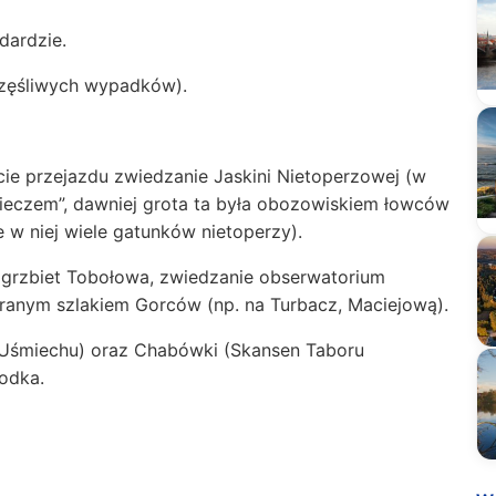
ardzie.
zęśliwych wypadków).
cie przejazdu zwiedzanie Jaskini Nietoperzowej (w
mieczem”, dawniej grota ta była obozowiskiem łowców
 w niej wiele gatunków nietoperzy).
grzbiet Tobołowa, zwiedzanie obserwatorium
ranym szlakiem Gorców (np. na Turbacz, Maciejową).
Uśmiechu) oraz Chabówki (Skansen Taboru
rodka.