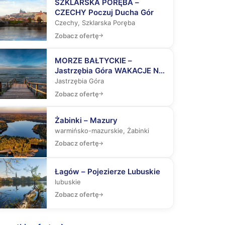
SZKLARSKA PORĘBA –
CZECHY Poczuj Ducha Gór
Czechy, Szklarska Poręba
Zobacz ofertę
MORZE BAŁTYCKIE –
Jastrzębia Góra WAKACJE NA
MAXA – Aquapark z rekinami,
Jastrzębia Góra
Laser Tag, Misja Specjalna
Zobacz ofertę
Żabinki – Mazury
warmińsko-mazurskie, Żabinki
Zobacz ofertę
Łagów – Pojezierze Lubuskie
lubuskie
Zobacz ofertę