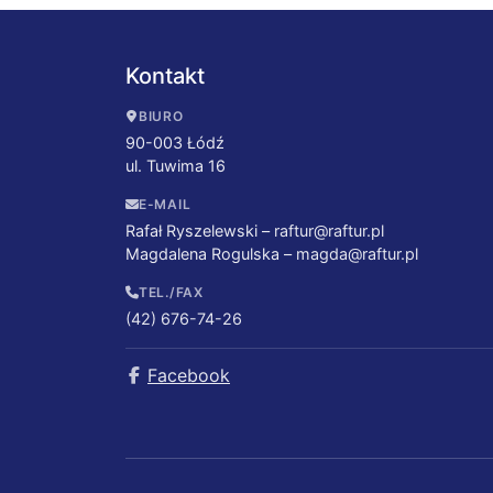
Kontakt
BIURO
90-003 Łódź
ul. Tuwima 16
E-MAIL
Rafał Ryszelewski –
raftur@raftur.pl
Magdalena Rogulska –
magda@raftur.pl
TEL./FAX
(42) 676-74-26
Facebook