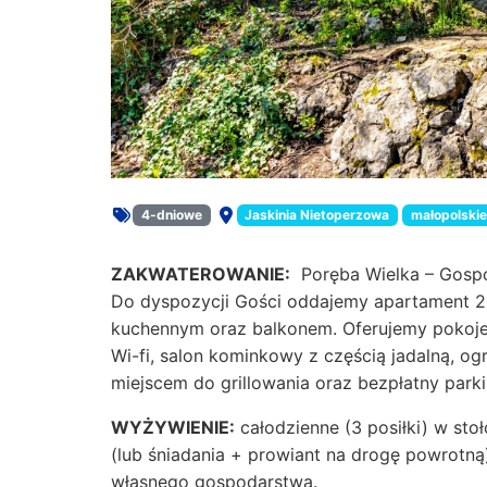
4-dniowe
Jaskinia Nietoperzowa
małopolskie
Rodzaj oferty:
Miejsce:
ZAKWATEROWANIE:
Poręba Wielka – Gosp
Do dyspozycji Gości oddajemy apartament 2
kuchennym oraz balkonem. Oferujemy pokoje 
Wi-fi, salon kominkowy z częścią jadalną, o
miejscem do grillowania oraz bezpłatny parki
WYŻYWIENIE:
całodzienne (3 posiłki) w sto
(lub śniadania + prowiant na drogę powrotn
własnego gospodarstwa.