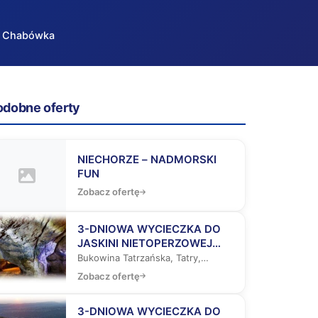
 – Chabówka
odobne oferty
NIECHORZE – NADMORSKI
FUN
Zobacz ofertę
3-DNIOWA WYCIECZKA DO
JASKINI NIETOPERZOWEJ
(LUB WYGIEŁZOWA),
Bukowina Tatrzańska, Tatry,
BUKOWINY TATRZAŃSKIEJ I
Zakopane
Zobacz ofertę
ZAKOPANEGO
3-DNIOWA WYCIECZKA DO