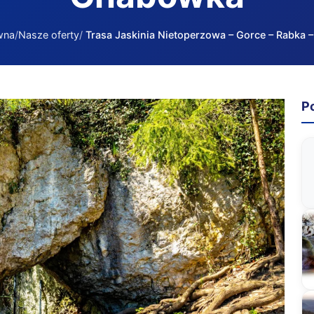
wna
Nasze oferty
Trasa Jaskinia Nietoperzowa – Gorce – Rabka
P
ka – Chabówka