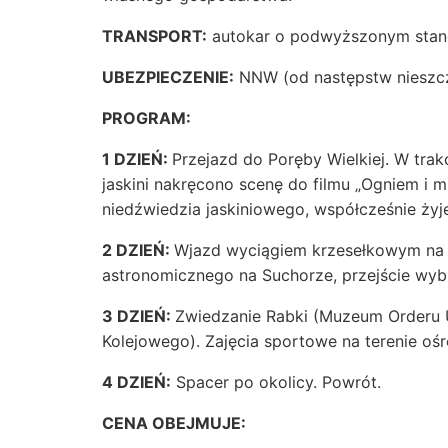
TRANSPORT:
autokar o podwyższonym stand
UBEZPIECZENIE:
NNW (od następstw nieszc
PROGRAM:
1 DZIEŃ:
Przejazd do Poręby Wielkiej. W trak
jaskini nakręcono scenę do filmu „Ogniem i 
niedźwiedzia jaskiniowego, współcześnie żyje
2 DZIEŃ:
Wjazd wyciągiem krzesełkowym na 
astronomicznego na Suchorze, przejście wyb
3 DZIEŃ:
Zwiedzanie Rabki (Muzeum Orderu 
Kolejowego). Zajęcia sportowe na terenie oś
4 DZIEŃ:
Spacer po okolicy. Powrót.
CENA OBEJMUJE: