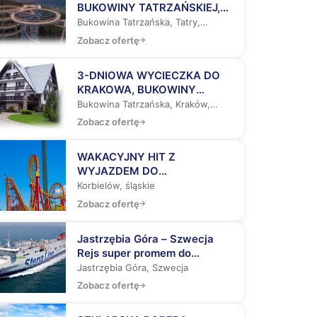
BUKOWINY TATRZAŃSKIEJ,
ZAKOPANEGO I ŚCIEŻKĄ
Bukowina Tatrzańska, Tatry,
WŚRÓD KORON DRZEW
Zakopane
Zobacz ofertę
3-DNIOWA WYCIECZKA DO
KRAKOWA, BUKOWINY
TATRZAŃSKIEJ I
Bukowina Tatrzańska, Kraków,
ZAKOPANEGO
Zakopane
Zobacz ofertę
WAKACYJNY HIT Z
WYJAZDEM DO
ENERGYLANDII, WIEDNIA, NA
Korbielów, śląskie
SŁOWACJĘ, DO
Zobacz ofertę
AQUAPARKÓW
Jastrzębia Góra – Szwecja
Rejs super promem do
Szwecji Aquapark z rekinami,
Jastrzębia Góra, Szwecja
Laser Tag, Misja Specjalna
Zobacz ofertę