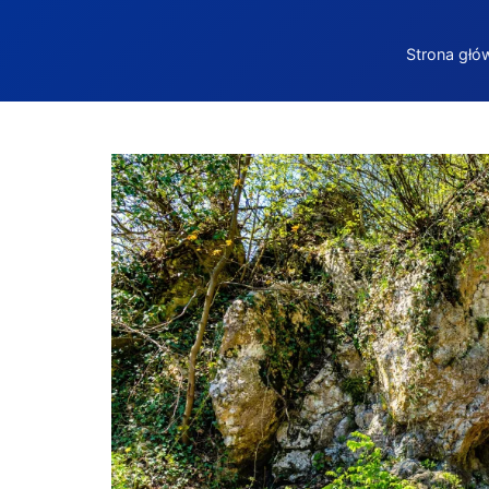
Strona głó
Trasa Jaskinia Nietoperzowa – Gorce – Rab