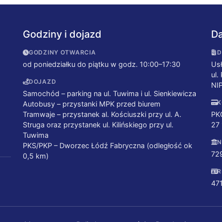
Godziny i dojazd
Da
GODZINY OTWARCIA
D
od poniedziałku do piątku w godz. 10:00–17:30
Usł
ul.
DOJAZD
NI
Samochód – parking na ul. Tuwima i ul. Sienkiewicza
K
Autobusy – przystanki MPK przed biurem
Tramwaje – przystanek al. Kościuszki przy ul. A.
PK
Struga oraz przystanek ul. Kilińskiego przy ul.
27
Tuwima
N
PKS/PKP – Dworzec Łódź Fabryczna (odległość ok
72
0,5 km)
R
47