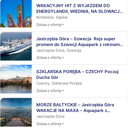
WAKACYJNY HIT Z WYJAZDEM DO
ENERGYLANDII, WIEDNIA, NA SŁOWACJĘ,
DO AQUAPARKÓW
Korbielów, śląskie
Zobacz ofertę
Jastrzębia Góra – Szwecja Rejs super
promem do Szwecji Aquapark z rekinami,
Laser Tag, Misja Specjalna
Jastrzębia Góra, Szwecja
Zobacz ofertę
SZKLARSKA PORĘBA – CZECHY Poczuj
Ducha Gór
Czechy, Szklarska Poręba
Zobacz ofertę
MORZE BAŁTYCKIE – Jastrzębia Góra
WAKACJE NA MAXA – Aquapark z
rekinami, Laser Tag, Misja Specjalna
Jastrzębia Góra
Zobacz ofertę