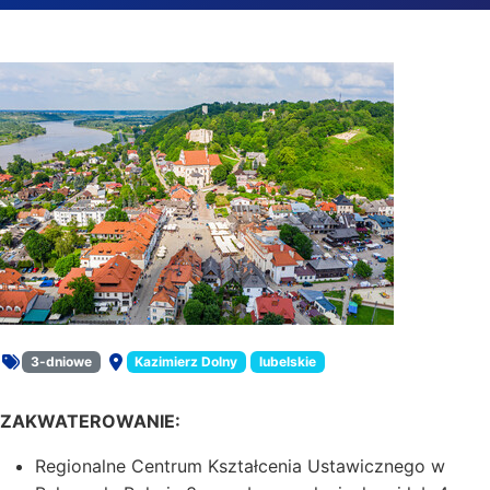
Trasa Kazimierz Dolny – Puławy
3-dniowe
Kazimierz Dolny
lubelskie
Rodzaj oferty:
Miejsce:
ZAKWATEROWANIE:
Regionalne Centrum Kształcenia Ustawicznego w