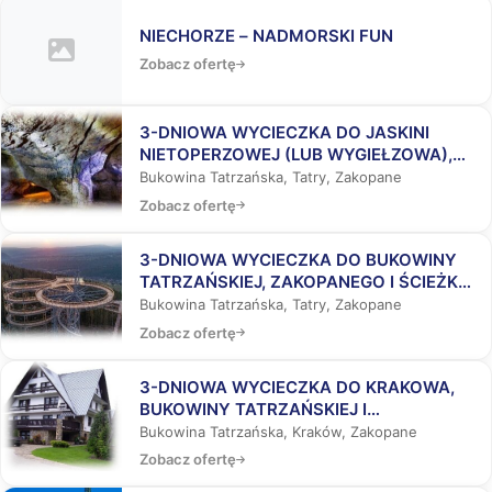
NIECHORZE – NADMORSKI FUN
Zobacz ofertę
3-DNIOWA WYCIECZKA DO JASKINI
NIETOPERZOWEJ (LUB WYGIEŁZOWA),
BUKOWINY TATRZAŃSKIEJ I
Bukowina Tatrzańska, Tatry, Zakopane
ZAKOPANEGO
Zobacz ofertę
3-DNIOWA WYCIECZKA DO BUKOWINY
TATRZAŃSKIEJ, ZAKOPANEGO I ŚCIEŻKĄ
WŚRÓD KORON DRZEW
Bukowina Tatrzańska, Tatry, Zakopane
Zobacz ofertę
3-DNIOWA WYCIECZKA DO KRAKOWA,
BUKOWINY TATRZAŃSKIEJ I
ZAKOPANEGO
Bukowina Tatrzańska, Kraków, Zakopane
Zobacz ofertę