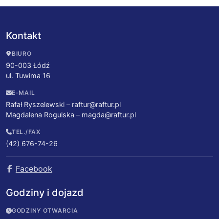
Kontakt
BIURO
90-003 Łódź
ul. Tuwima 16
E-MAIL
Rafał Ryszelewski –
raftur@raftur.pl
Magdalena Rogulska –
magda@raftur.pl
TEL./FAX
(42) 676-74-26
Facebook
Godziny i dojazd
GODZINY OTWARCIA