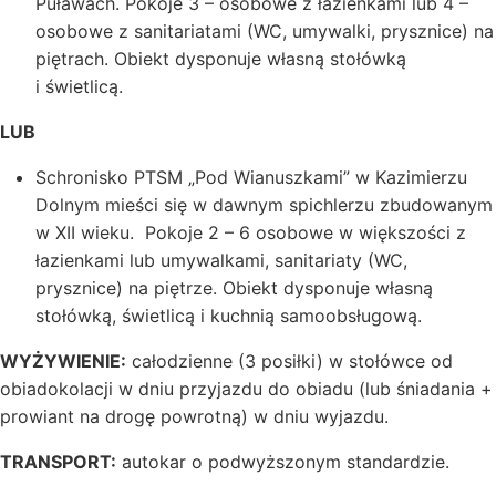
Puławach. Pokoje 3 – osobowe z łazienkami lub 4 –
osobowe z sanitariatami (WC, umywalki, prysznice) na
piętrach. Obiekt dysponuje własną stołówką
i świetlicą.
LUB
Schronisko PTSM „Pod Wianuszkami” w Kazimierzu
Dolnym mieści się w dawnym spichlerzu zbudowanym
w XII wieku. Pokoje 2 – 6 osobowe w większości z
łazienkami lub umywalkami, sanitariaty (WC,
prysznice) na piętrze. Obiekt dysponuje własną
stołówką, świetlicą i kuchnią samoobsługową.
WYŻYWIENIE:
całodzienne (3 posiłki) w stołówce od
obiadokolacji w dniu przyjazdu do obiadu (lub śniadania +
prowiant na drogę powrotną) w dniu wyjazdu.
TRANSPORT:
autokar o podwyższonym standardzie.