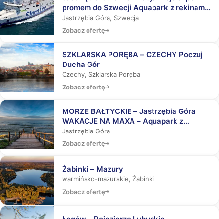
promem do Szwecji Aquapark z rekinami,
Laser Tag, Misja Specjalna
Jastrzębia Góra, Szwecja
Zobacz ofertę
SZKLARSKA PORĘBA – CZECHY Poczuj
Ducha Gór
Czechy, Szklarska Poręba
Zobacz ofertę
MORZE BAŁTYCKIE – Jastrzębia Góra
WAKACJE NA MAXA – Aquapark z
rekinami, Laser Tag, Misja Specjalna
Jastrzębia Góra
Zobacz ofertę
Żabinki – Mazury
warmińsko-mazurskie, Żabinki
Zobacz ofertę
Łagów – Pojezierze Lubuskie