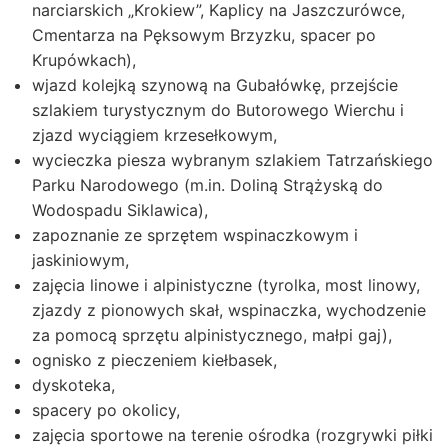
narciarskich „Krokiew”, Kaplicy na Jaszczurówce,
Cmentarza na Pęksowym Brzyzku, spacer po
Krupówkach),
wjazd kolejką szynową na Gubałówkę, przejście
szlakiem turystycznym do Butorowego Wierchu i
zjazd wyciągiem krzesełkowym,
wycieczka piesza wybranym szlakiem Tatrzańskiego
Parku Narodowego (m.in. Doliną Strążyską do
Wodospadu Siklawica),
zapoznanie ze sprzętem wspinaczkowym i
jaskiniowym,
zajęcia linowe i alpinistyczne (tyrolka, most linowy,
zjazdy z pionowych skał, wspinaczka, wychodzenie
za pomocą sprzętu alpinistycznego, małpi gaj),
ognisko z pieczeniem kiełbasek,
dyskoteka,
spacery po okolicy,
zajęcia sportowe na terenie ośrodka (rozgrywki piłki