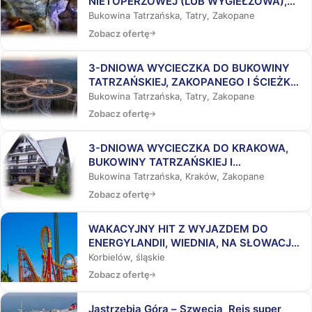
NIETOPERZOWEJ (LUB WYGIEŁZOWA),
BUKOWINY TATRZAŃSKIEJ I
Bukowina Tatrzańska, Tatry, Zakopane
ZAKOPANEGO
Zobacz ofertę
3-DNIOWA WYCIECZKA DO BUKOWINY
TATRZAŃSKIEJ, ZAKOPANEGO I ŚCIEŻKĄ
WŚRÓD KORON DRZEW
Bukowina Tatrzańska, Tatry, Zakopane
Zobacz ofertę
3-DNIOWA WYCIECZKA DO KRAKOWA,
BUKOWINY TATRZAŃSKIEJ I
ZAKOPANEGO
Bukowina Tatrzańska, Kraków, Zakopane
Zobacz ofertę
WAKACYJNY HIT Z WYJAZDEM DO
ENERGYLANDII, WIEDNIA, NA SŁOWACJĘ,
DO AQUAPARKÓW
Korbielów, śląskie
Zobacz ofertę
Jastrzębia Góra – Szwecja Rejs super