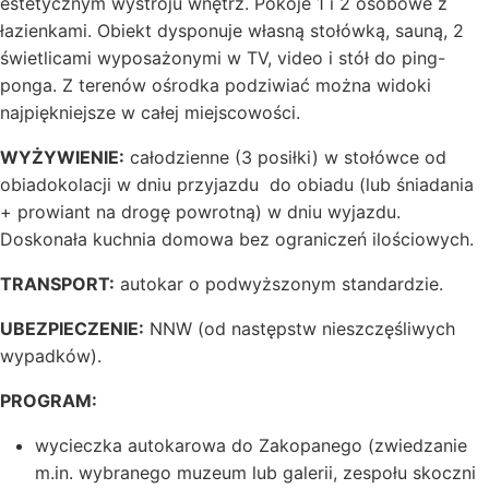
estetycznym wystroju wnętrz. Pokoje 1 i 2 osobowe z
łazienkami. Obiekt dysponuje własną stołówką, sauną, 2
świetlicami wyposażonymi w TV, video i stół do ping-
ponga. Z terenów ośrodka podziwiać można widoki
najpiękniejsze w całej miejscowości.
WYŻYWIENIE:
całodzienne (3 posiłki) w stołówce od
obiadokolacji w dniu przyjazdu do obiadu (lub śniadania
+ prowiant na drogę powrotną) w dniu wyjazdu.
Doskonała kuchnia domowa bez ograniczeń ilościowych.
TRANSPORT:
autokar o podwyższonym standardzie.
UBEZPIECZENIE:
NNW (od następstw nieszczęśliwych
wypadków).
PROGRAM:
wycieczka autokarowa do Zakopanego (zwiedzanie
m.in. wybranego muzeum lub galerii, zespołu skoczni