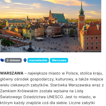
2-dniowe
mazowieckie
Warszawa
Rodzaj oferty:
Miejsce:
WARSZAWA
– największe miasto w Polsce, stolica kraju,
główny ośrodek gospodarczy, kulturowy, a także miejsce
wielu ciekawych zabytków. Starówka Warszawska wraz z
Zamkiem Królewskim została wpisana na Listę
Światowego Dziedzictwa UNESCO. Jest to miasto, w
którym każdy znajdzie coś dla siebie. Liczne zabytki