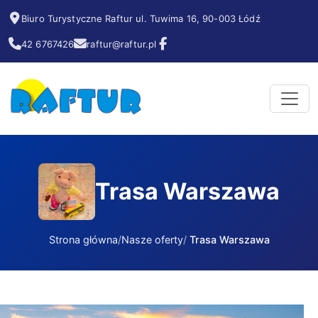
Biuro Turystyczne Raftur ul. Tuwima 16, 90-003 Łódź
42 6767426
raftur@raftur.pl
Trasa Warszawa
Strona główna
Nasze oferty
Trasa Warszawa
Trasa Warszawa