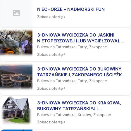
NIECHORZE – NADMORSKI FUN
Zobacz ofertę
3-DNIOWA WYCIECZKA DO JASKINI
NIETOPERZOWEJ (LUB WYGIEŁZOWA),
BUKOWINY TATRZAŃSKIEJ I
Bukowina Tatrzańska, Tatry, Zakopane
ZAKOPANEGO
Zobacz ofertę
3-DNIOWA WYCIECZKA DO BUKOWINY
TATRZAŃSKIEJ, ZAKOPANEGO I ŚCIEŻKĄ
WŚRÓD KORON DRZEW
Bukowina Tatrzańska, Tatry, Zakopane
Zobacz ofertę
3-DNIOWA WYCIECZKA DO KRAKOWA,
BUKOWINY TATRZAŃSKIEJ I
ZAKOPANEGO
Bukowina Tatrzańska, Kraków, Zakopane
Zobacz ofertę