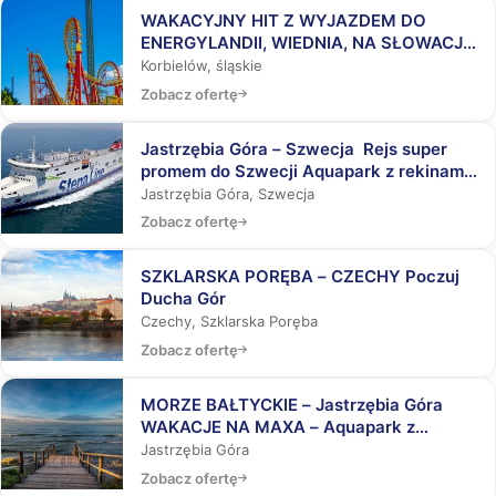
WAKACYJNY HIT Z WYJAZDEM DO
ENERGYLANDII, WIEDNIA, NA SŁOWACJĘ,
DO AQUAPARKÓW
Korbielów, śląskie
Zobacz ofertę
Jastrzębia Góra – Szwecja Rejs super
promem do Szwecji Aquapark z rekinami,
Laser Tag, Misja Specjalna
Jastrzębia Góra, Szwecja
Zobacz ofertę
SZKLARSKA PORĘBA – CZECHY Poczuj
Ducha Gór
Czechy, Szklarska Poręba
Zobacz ofertę
MORZE BAŁTYCKIE – Jastrzębia Góra
WAKACJE NA MAXA – Aquapark z
rekinami, Laser Tag, Misja Specjalna
Jastrzębia Góra
Zobacz ofertę