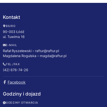
Kontakt
BIURO
90-003 Łódź
ul. Tuwima 16
E-MAIL
Rafał Ryszelewski –
raftur@raftur.pl
Magdalena Rogulska –
magda@raftur.pl
TEL./FAX
(42) 676-74-26
Facebook
Godziny i dojazd
GODZINY OTWARCIA