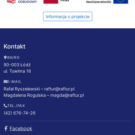
Informacja o projekcie
Kontakt
BIURO
90-003 Łódź
ul. Tuwima 16
E-MAIL
Rafał Ryszelewski –
raftur@raftur.pl
Magdalena Rogulska –
magda@raftur.pl
TEL./FAX
(42) 676-74-26
Facebook