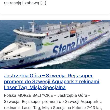
rekreacją i zabawą […]
Jastrzębia Góra – Szwecja Rejs super
promem do Szwecji Aquapark z rekinami,
Laser Tag, Misja Specjalna
Polska MORZE BAŁTYCKIE – Jastrzębia Góra –
Szwecja Rejs super promem do Szwecji Aquapark z
rekinami, Laser Tag, Misja Specjalna Kolonie 7-13 lat,