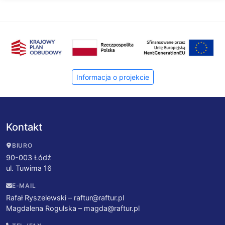
Informacja o projekcie
Kontakt
BIURO
90-003 Łódź
ul. Tuwima 16
E-MAIL
Rafał Ryszelewski –
raftur@raftur.pl
Magdalena Rogulska –
magda@raftur.pl