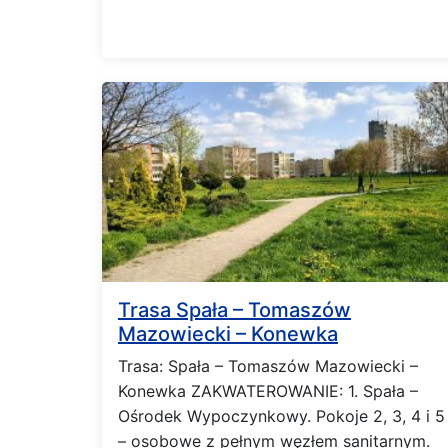
Trasa Spała – Tomaszów
Mazowiecki – Konewka
Trasa: Spała – Tomaszów Mazowiecki –
Konewka ZAKWATEROWANIE: 1. Spała –
Ośrodek Wypoczynkowy. Pokoje 2, 3, 4 i 5
– osobowe z pełnym węzłem sanitarnym.