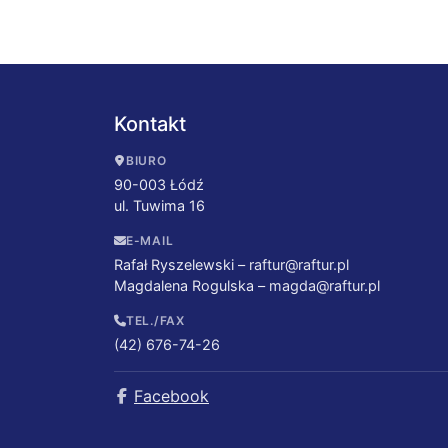
Kontakt
BIURO
90-003 Łódź
ul. Tuwima 16
E-MAIL
Rafał Ryszelewski –
raftur@raftur.pl
Magdalena Rogulska –
magda@raftur.pl
TEL./FAX
(42) 676-74-26
Facebook