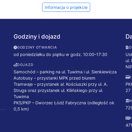
Informacja o projekcie
Godziny i dojazd
Da
GODZINY OTWARCIA
D
od poniedziałku do piątku w godz. 10:00–17:30
Usł
ul.
DOJAZD
NI
Samochód – parking na ul. Tuwima i ul. Sienkiewicza
K
Autobusy – przystanki MPK przed biurem
Tramwaje – przystanek al. Kościuszki przy ul. A.
PK
Struga oraz przystanek ul. Kilińskiego przy ul.
27
Tuwima
N
PKS/PKP – Dworzec Łódź Fabryczna (odległość ok
72
0,5 km)
R
47