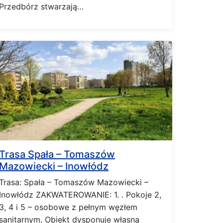
Przedbórz stwarzają…
Trasa Spała – Tomaszów
Mazowiecki – Inowłódz
Trasa: Spała – Tomaszów Mazowiecki –
Inowłódz ZAKWATEROWANIE: 1. . Pokoje 2,
3, 4 i 5 – osobowe z pełnym węzłem
sanitarnym. Obiekt dysponuje własną