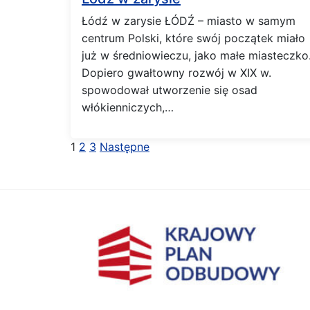
Łódź w zarysie ŁÓDŹ – miasto w samym
centrum Polski, które swój początek miało
już w średniowieczu, jako małe miasteczko
Dopiero gwałtowny rozwój w XIX w.
spowodował utworzenie się osad
włókienniczych,…
Stronicowanie
1
2
3
Następne
wpisów