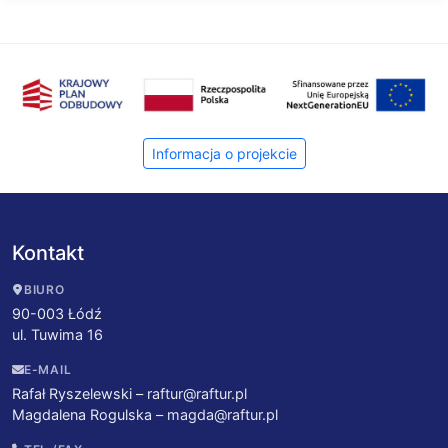
Informacja o projekcie
Kontakt
BIURO
90-003 Łódź
ul. Tuwima 16
E-MAIL
Rafał Ryszelewski –
raftur@raftur.pl
Magdalena Rogulska –
magda@raftur.pl