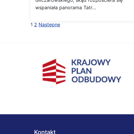
Gliczarowskiego, skąd rozpościera się
wspaniała panorama Tatr…
Stronicowanie
1
2
Następne
wpisów
Kontakt