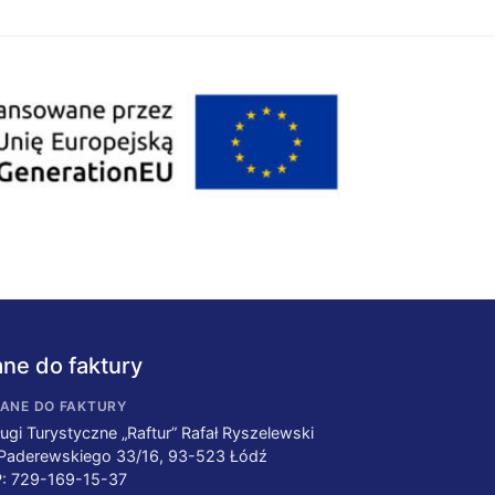
ne do faktury
ANE DO FAKTURY
ugi Turystyczne „Raftur” Rafał Ryszelewski
 Paderewskiego 33/16, 93-523 Łódź
P: 729-169-15-37