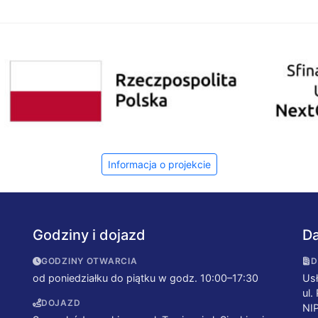
Informacja o projekcie
Godziny i dojazd
Da
GODZINY OTWARCIA
D
od poniedziałku do piątku w godz. 10:00–17:30
Usł
ul.
DOJAZD
NI