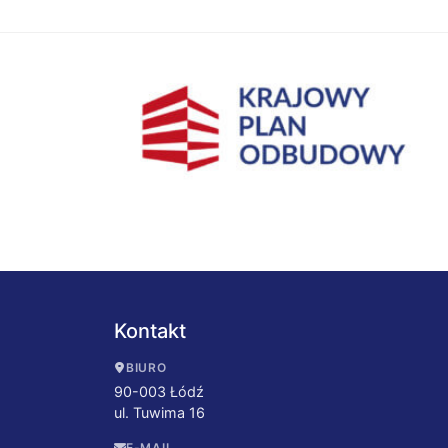
Kontakt
BIURO
90-003 Łódź
ul. Tuwima 16
E-MAIL