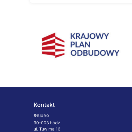
Kontakt
BIURO
90-003 Łódź
ul. Tuwima 16