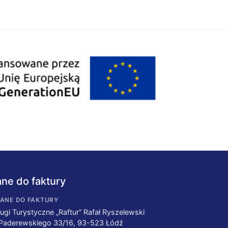
ne do faktury
ANE DO FAKTURY
ugi Turystyczne „Raftur” Rafał Ryszelewski
 Paderewskiego 33/16, 93-523 Łódź