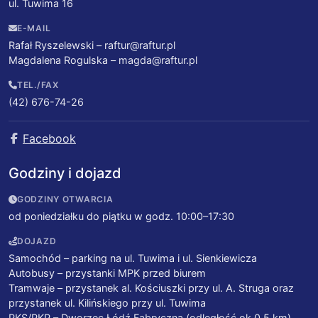
ul. Tuwima 16
E-MAIL
Rafał Ryszelewski –
raftur@raftur.pl
Magdalena Rogulska –
magda@raftur.pl
TEL./FAX
(42) 676-74-26
Facebook
Godziny i dojazd
GODZINY OTWARCIA
od poniedziałku do piątku w godz. 10:00–17:30
DOJAZD
Samochód – parking na ul. Tuwima i ul. Sienkiewicza
Autobusy – przystanki MPK przed biurem
Tramwaje – przystanek al. Kościuszki przy ul. A. Struga oraz
przystanek ul. Kilińskiego przy ul. Tuwima
PKS/PKP – Dworzec Łódź Fabryczna (odległość ok 0,5 km)