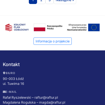
Informacja o projekcie
Kontakt
BIURO
90-003 Łódź
ul. Tuwima 16
E-MAIL
Rafał Ryszelewski –
raftur@raftur.pl
Magdalena Rogulska –
magda@raftur.pl