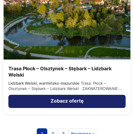
Trasa Płock – Olsztynek – Stębark – Lidzbark
Welski
Lidzbark Welski, warmińsko-mazurskie
Trasa: Płock –
Olsztynek – Stębark – Lidzbark Welski ZAKWATEROWANIE:
1. Lidzbark Welski - Ośrodek…
Zobacz ofertę
1
2
3
Następne »